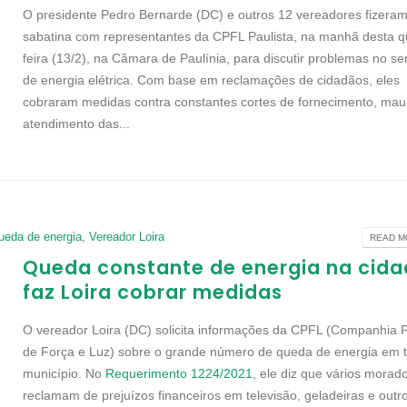
O presidente Pedro Bernarde (DC) e outros 12 vereadores fizera
sabatina com representantes da CPFL Paulista, na manhã desta q
feira (13/2), na Câmara de Paulínia, para discutir problemas no se
de energia elétrica. Com base em reclamações de cidadãos, eles
cobraram medidas contra constantes cortes de fornecimento, mau
atendimento das...
ueda de energia
,
Vereador Loira
READ MO
Queda constante de energia na cid
faz Loira cobrar medidas
O vereador Loira (DC) solicita informações da CPFL (Companhia P
de Força e Luz) sobre o grande número de queda de energia em 
município. No
Requerimento 1224/2021
, ele diz que vários morad
reclamam de prejuízos financeiros em televisão, geladeiras e outr