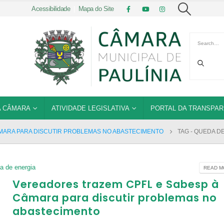
Acessibilidade
|
Mapa do Site
 CÂMARA
ATIVIDADE LEGISLATIVA
PORTAL DA TRANSPAR
MARA PARA DISCUTIR PROBLEMAS NO ABASTECIMENTO
TAG -
QUEDA DE
a de energia
READ MO
Vereadores trazem CPFL e Sabesp à
Câmara para discutir problemas no
abastecimento