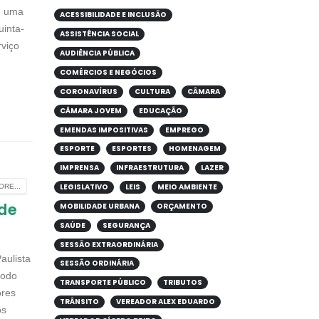
m uma
ACESSIBILIDADE E INCLUSÃO
uinta-
ASSISTÊNCIA SOCIAL
rviço
AUDIÊNCIA PÚBLICA
COMÉRCIOS E NEGÓCIOS
CORONAVÍRUS
CULTURA
CÂMARA
CÂMARA JOVEM
EDUCAÇÃO
EMENDAS IMPOSITIVAS
EMPREGO
ESPORTE
ESPORTES
HOMENAGEM
IMPRENSA
INFRAESTRUTURA
LAZER
LEGISLATIVO
LEIS
MEIO AMBIENTE
RE...
ade
MOBILIDADE URBANA
ORÇAMENTO
SAÚDE
SEGURANÇA
SESSÃO EXTRAORDINÁRIA
aulista
SESSÃO ORDINÁRIA
todo
TRANSPORTE PÚBLICO
TRIBUTOS
ores
TRÂNSITO
VEREADOR ALEX EDUARDO
os