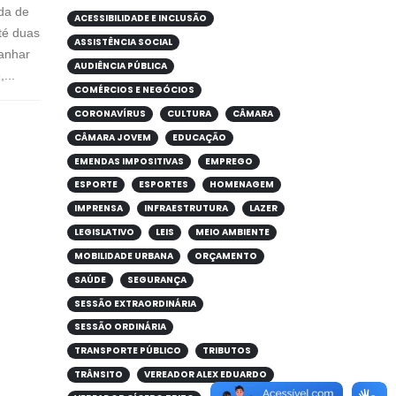
ada de
ACESSIBILIDADE E INCLUSÃO
té duas
ASSISTÊNCIA SOCIAL
anhar
AUDIÊNCIA PÚBLICA
...
COMÉRCIOS E NEGÓCIOS
CORONAVÍRUS
CULTURA
CÂMARA
CÂMARA JOVEM
EDUCAÇÃO
EMENDAS IMPOSITIVAS
EMPREGO
ESPORTE
ESPORTES
HOMENAGEM
IMPRENSA
INFRAESTRUTURA
LAZER
LEGISLATIVO
LEIS
MEIO AMBIENTE
MOBILIDADE URBANA
ORÇAMENTO
SAÚDE
SEGURANÇA
SESSÃO EXTRAORDINÁRIA
SESSÃO ORDINÁRIA
TRANSPORTE PÚBLICO
TRIBUTOS
TRÂNSITO
VEREADOR ALEX EDUARDO