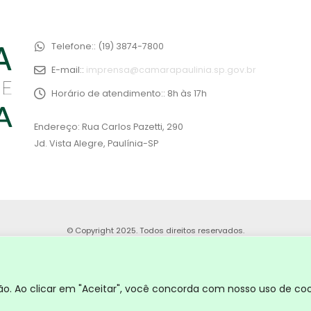
Telefone::
(19) 3874-7800
E-mail::
imprensa@camarapaulinia.sp.gov.br
Horário de atendimento::
8h às 17h
Endereço: Rua Carlos Pazetti, 290
Jd. Vista Alegre, Paulínia-SP
© Copyright 2025. Todos direitos reservados.
. Ao clicar em "Aceitar", você concorda com nosso uso de coo