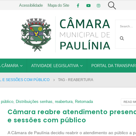
Acessibilidade
|
Mapa do Site
 CÂMARA
ATIVIDADE LEGISLATIVA
PORTAL DA TRANSPAR
 E SESSÕES COM PÚBLICO
TAG -
REABERTURA
 público
,
Distribuições senhas
,
reabertura
,
Retomada
READ MO
Câmara reabre atendimento presenc
e sessões com público
A Câmara de Paulínia decidiu reabrir o atendimento ao público a pa