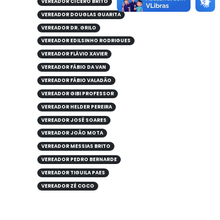
VEREADOR CÍCERO BRITO
VEREADOR DOUGLAS GUARITA
VEREADOR DR. GRILO
VEREADOR EDILSINHO RODRIGUES
VEREADOR FLÁVIO XAVIER
VEREADOR FÁBIO DA VAN
VEREADOR FÁBIO VALADÃO
VEREADOR GIBI PROFESSOR
VEREADOR HELDER PEREIRA
VEREADOR JOSÉ SOARES
VEREADOR JOÃO MOTA
VEREADOR MESSIAS BRITO
VEREADOR PEDRO BERNARDE
VEREADOR TIGUILA PAES
VEREADOR ZÉ COCO