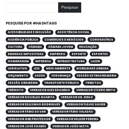
Pesquisar
PESQUISE POR #HASHTAGS
ACESSIBILIDADE E INCLUSÃO
ASSISTÊNCIA SOCIAL
AUDIÊNCIA PÚBLICA
COMÉRCIOS E NEGÓCIOS
CORONAVÍRUS
CULTURA
CÂMARA
CÂMARA JOVEM
EDUCAÇÃO
EMENDAS IMPOSITIVAS
EMPREGO
ESPORTE
ESPORTES
HOMENAGEM
IMPRENSA
INFRAESTRUTURA
LAZER
LEGISLATIVO
LEIS
MEIO AMBIENTE
MOBILIDADE URBANA
ORÇAMENTO
SAÚDE
SEGURANÇA
SESSÃO EXTRAORDINÁRIA
SESSÃO ORDINÁRIA
TRANSPORTE PÚBLICO
TRIBUTOS
TRÂNSITO
VEREADOR ALEX EDUARDO
VEREADOR CÍCERO BRITO
VEREADOR DOUGLAS GUARITA
VEREADOR DR. GRILO
VEREADOR EDILSINHO RODRIGUES
VEREADOR FLÁVIO XAVIER
VEREADOR FÁBIO DA VAN
VEREADOR FÁBIO VALADÃO
VEREADOR GIBI PROFESSOR
VEREADOR HELDER PEREIRA
VEREADOR JOSÉ SOARES
VEREADOR JOÃO MOTA