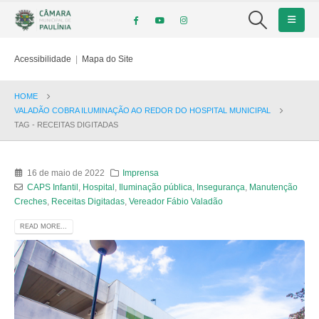
Acessibilidade
|
Mapa do Site
HOME
VALADÃO COBRA ILUMINAÇÃO AO REDOR DO HOSPITAL MUNICIPAL
TAG -
RECEITAS DIGITADAS
16 de maio de 2022
Imprensa
CAPS Infantil
,
Hospital
,
Iluminação pública
,
Insegurança
,
Manutenção
Creches
,
Receitas Digitadas
,
Vereador Fábio Valadão
READ MORE...