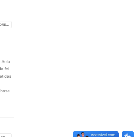
RE...
a Selo
a foi
etidas
 base
RE...