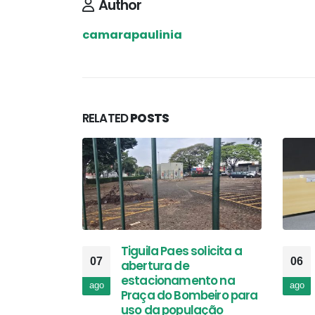
Author
camarapaulinia
RELATED
POSTS
Tiguila Paes solicita a
07
06
abertura de
estacionamento na
ago
ago
Praça do Bombeiro para
uso da população