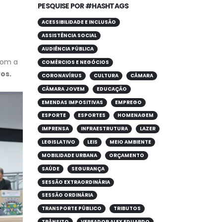
PESQUISE POR #HASHTAGS
ACESSIBILIDADE E INCLUSÃO
ASSISTÊNCIA SOCIAL
AUDIÊNCIA PÚBLICA
com a
COMÉRCIOS E NEGÓCIOS
vos.
CORONAVÍRUS
CULTURA
CÂMARA
CÂMARA JOVEM
EDUCAÇÃO
EMENDAS IMPOSITIVAS
EMPREGO
ESPORTE
ESPORTES
HOMENAGEM
IMPRENSA
INFRAESTRUTURA
LAZER
LEGISLATIVO
LEIS
MEIO AMBIENTE
MOBILIDADE URBANA
ORÇAMENTO
SAÚDE
SEGURANÇA
SESSÃO EXTRAORDINÁRIA
SESSÃO ORDINÁRIA
TRANSPORTE PÚBLICO
TRIBUTOS
TRÂNSITO
VEREADOR ALEX EDUARDO