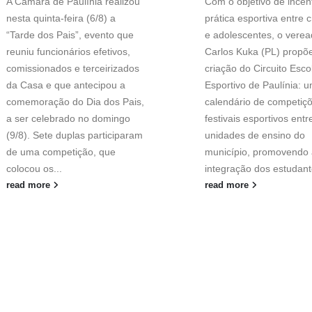
A Câmara de Paulínia realizou
Com o objetivo de incent
nesta quinta-feira (6/8) a
prática esportiva entre 
“Tarde dos Pais”, evento que
e adolescentes, o verea
reuniu funcionários efetivos,
Carlos Kuka (PL) propõ
comissionados e terceirizados
criação do Circuito Esco
da Casa e que antecipou a
Esportivo de Paulínia: 
comemoração do Dia dos Pais,
calendário de competiç
a ser celebrado no domingo
festivais esportivos entr
(9/8). Sete duplas participaram
unidades de ensino do
de uma competição, que
município, promovendo 
colocou os...
integração dos estudant
read more
read more