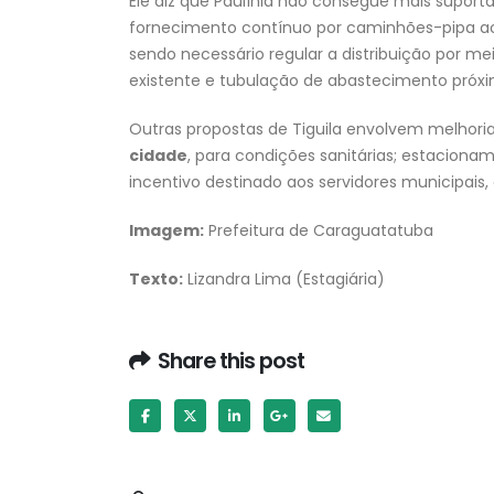
Ele diz que Paulínia não consegue mais suporta
fornecimento contínuo por caminhões-pipa ao
sendo necessário regular a distribuição por me
existente e tubulação de abastecimento próxim
Outras propostas de Tiguila envolvem melhori
cidade
, para condições sanitárias; estacion
incentivo destinado aos servidores municipais, 
Imagem:
Prefeitura de Caraguatatuba
Texto:
Lizandra Lima (Estagiária)
Share this post