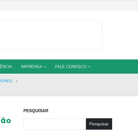
ÊNCIA
IMPRENSA
FALE CONOSCO
A PAES
PESQUISAR
ção
Pesquisar