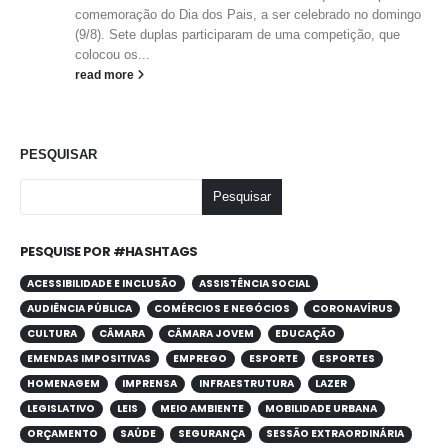
comemoração do Dia dos Pais, a ser celebrado no domingo
(9/8). Sete duplas participaram de uma competição, que
colocou os...
read more
PESQUISAR
Pesquisar
PESQUISE POR #HASHTAGS
ACESSIBILIDADE E INCLUSÃO
ASSISTÊNCIA SOCIAL
AUDIÊNCIA PÚBLICA
COMÉRCIOS E NEGÓCIOS
CORONAVÍRUS
CULTURA
CÂMARA
CÂMARA JOVEM
EDUCAÇÃO
EMENDAS IMPOSITIVAS
EMPREGO
ESPORTE
ESPORTES
HOMENAGEM
IMPRENSA
INFRAESTRUTURA
LAZER
LEGISLATIVO
LEIS
MEIO AMBIENTE
MOBILIDADE URBANA
ORÇAMENTO
SAÚDE
SEGURANÇA
SESSÃO EXTRAORDINÁRIA