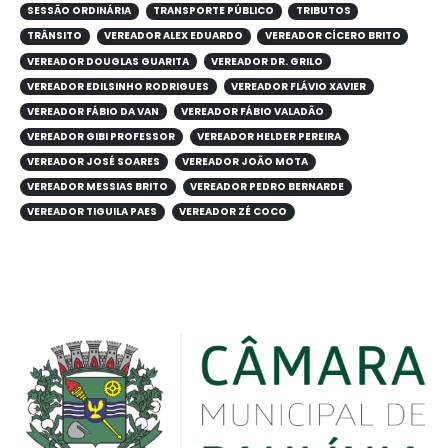
SESSÃO ORDINÁRIA
TRANSPORTE PÚBLICO
TRIBUTOS
TRÂNSITO
VEREADOR ALEX EDUARDO
VEREADOR CÍCERO BRITO
VEREADOR DOUGLAS GUARITA
VEREADOR DR. GRILO
VEREADOR EDILSINHO RODRIGUES
VEREADOR FLÁVIO XAVIER
VEREADOR FÁBIO DA VAN
VEREADOR FÁBIO VALADÃO
VEREADOR GIBI PROFESSOR
VEREADOR HELDER PEREIRA
VEREADOR JOSÉ SOARES
VEREADOR JOÃO MOTA
VEREADOR MESSIAS BRITO
VEREADOR PEDRO BERNARDE
VEREADOR TIGUILA PAES
VEREADOR ZÉ COCO