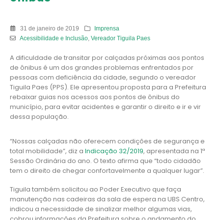
31 de janeiro de 2019
Imprensa
Acessibilidade e Inclusão
,
Vereador Tiguila Paes
A dificuldade de transitar por calçadas próximas aos pontos
de ônibus é um dos grandes problemas enfrentados por
pessoas com deficiência da cidade, segundo o vereador
Tiguila Paes (PPS). Ele apresentou proposta para a Prefeitura
rebaixar guias nos acessos aos pontos de ônibus do
município, para evitar acidentes e garantir o direito e ir e vir
dessa população.
“Nossas calçadas não oferecem condições de segurança e
total mobilidade”, diz a
Indicação 32/2019
, apresentada na 1ª
Sessão Ordinária do ano. O texto afirma que “todo cidadão
tem o direito de chegar confortavelmente a qualquer lugar”.
Tiguila também solicitou ao Poder Executivo que faça
manutenção nas cadeiras da sala de espera na UBS Centro,
indicou a necessidade de sinalizar melhor algumas vias,
cobrou informações da Prefeitura sobre o andamento do