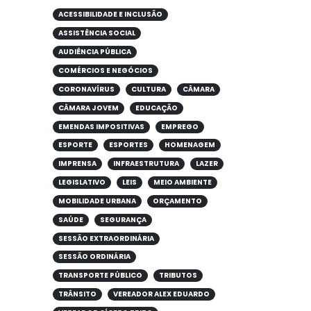
ACESSIBILIDADE E INCLUSÃO
ASSISTÊNCIA SOCIAL
AUDIÊNCIA PÚBLICA
COMÉRCIOS E NEGÓCIOS
CORONAVÍRUS
CULTURA
CÂMARA
CÂMARA JOVEM
EDUCAÇÃO
EMENDAS IMPOSITIVAS
EMPREGO
ESPORTE
ESPORTES
HOMENAGEM
IMPRENSA
INFRAESTRUTURA
LAZER
LEGISLATIVO
LEIS
MEIO AMBIENTE
MOBILIDADE URBANA
ORÇAMENTO
SAÚDE
SEGURANÇA
SESSÃO EXTRAORDINÁRIA
SESSÃO ORDINÁRIA
TRANSPORTE PÚBLICO
TRIBUTOS
TRÂNSITO
VEREADOR ALEX EDUARDO