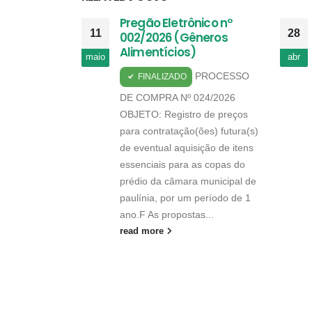
Pregão Eletrônico nº
11
28
002/2026 (Gêneros
Alimentícios)
maio
abr
PROCESSO
FINALIZADO
DE COMPRA Nº 024/2026
OBJETO: Registro de preços
para contratação(ões) futura(s)
de eventual aquisição de itens
essenciais para as copas do
prédio da câmara municipal de
paulínia, por um período de 1
ano.F As propostas...
read more