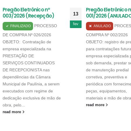
Pregão Eletrônico nº
Pregão Eletrônico n
13
003/2026 (Recepção)
001/2026 (ANULAD
fev
PROCESSO
PROCES
FINALIZADO
ANULADO
DE COMPRA Nº 026/2026
COMPRA Nº 002/2026
OBJETO: Contratação de
OBJETO: registro de pr
empresa especializada na
para contratações futur
PRESTAÇÃO DE
empresa especializada 
SERVIÇOS CONTINUADOS
sob demanda, prestar s
DE RECEPCIONISTA nas
de manutenção predial
dependências da Câmara
corretiva, preventiva e
Municipal de Paulínia, a serem
periódica com fornecim
executados com regime de
peças, equipamentos,
dedicação exclusiva de mão de
materiais e mão de obra,
obra, pelo...
read more
read more