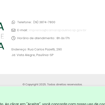
Telefone::
(19) 3874-7800
E-mail::
imprensa@camarapaulinia.sp.gov.br
Horário de atendimento::
8h às 17h
Endereço: Rua Carlos Pazetti, 290
Jd. Vista Alegre, Paulínia-SP
© Copyright 2025. Todos direitos reservados.
. Ao clicar em "Aceitar", você concorda com nosso uso de coo