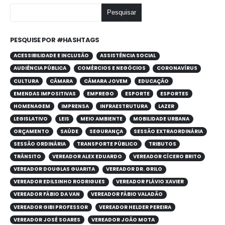
Pesquisar
PESQUISE POR #HASHTAGS
ACESSIBILIDADE E INCLUSÃO
ASSISTÊNCIA SOCIAL
AUDIÊNCIA PÚBLICA
COMÉRCIOS E NEGÓCIOS
CORONAVÍRUS
CULTURA
CÂMARA
CÂMARA JOVEM
EDUCAÇÃO
EMENDAS IMPOSITIVAS
EMPREGO
ESPORTE
ESPORTES
HOMENAGEM
IMPRENSA
INFRAESTRUTURA
LAZER
LEGISLATIVO
LEIS
MEIO AMBIENTE
MOBILIDADE URBANA
ORÇAMENTO
SAÚDE
SEGURANÇA
SESSÃO EXTRAORDINÁRIA
SESSÃO ORDINÁRIA
TRANSPORTE PÚBLICO
TRIBUTOS
TRÂNSITO
VEREADOR ALEX EDUARDO
VEREADOR CÍCERO BRITO
VEREADOR DOUGLAS GUARITA
VEREADOR DR. GRILO
VEREADOR EDILSINHO RODRIGUES
VEREADOR FLÁVIO XAVIER
VEREADOR FÁBIO DA VAN
VEREADOR FÁBIO VALADÃO
VEREADOR GIBI PROFESSOR
VEREADOR HELDER PEREIRA
VEREADOR JOSÉ SOARES
VEREADOR JOÃO MOTA