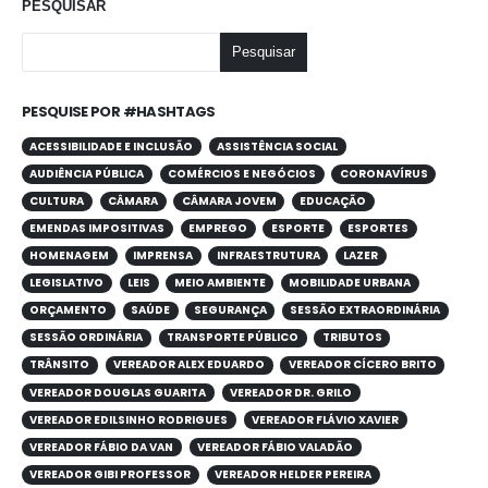
PESQUISAR
Pesquisar
PESQUISE POR #HASHTAGS
ACESSIBILIDADE E INCLUSÃO
ASSISTÊNCIA SOCIAL
AUDIÊNCIA PÚBLICA
COMÉRCIOS E NEGÓCIOS
CORONAVÍRUS
CULTURA
CÂMARA
CÂMARA JOVEM
EDUCAÇÃO
EMENDAS IMPOSITIVAS
EMPREGO
ESPORTE
ESPORTES
HOMENAGEM
IMPRENSA
INFRAESTRUTURA
LAZER
LEGISLATIVO
LEIS
MEIO AMBIENTE
MOBILIDADE URBANA
ORÇAMENTO
SAÚDE
SEGURANÇA
SESSÃO EXTRAORDINÁRIA
SESSÃO ORDINÁRIA
TRANSPORTE PÚBLICO
TRIBUTOS
TRÂNSITO
VEREADOR ALEX EDUARDO
VEREADOR CÍCERO BRITO
VEREADOR DOUGLAS GUARITA
VEREADOR DR. GRILO
VEREADOR EDILSINHO RODRIGUES
VEREADOR FLÁVIO XAVIER
VEREADOR FÁBIO DA VAN
VEREADOR FÁBIO VALADÃO
VEREADOR GIBI PROFESSOR
VEREADOR HELDER PEREIRA