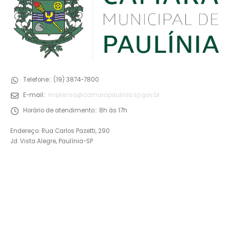
Telefone::
(19) 3874-7800
E-mail::
imprensa@camarapaulinia.sp.gov.br
Horário de atendimento::
8h às 17h
Endereço: Rua Carlos Pazetti, 290
Jd. Vista Alegre, Paulínia-SP