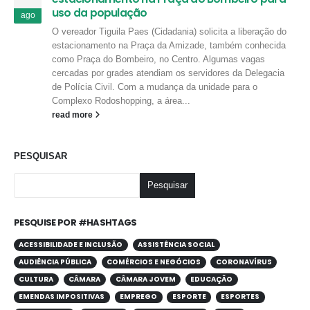
uso da população
ago
O vereador Tiguila Paes (Cidadania) solicita a liberação do
estacionamento na Praça da Amizade, também conhecida
como Praça do Bombeiro, no Centro. Algumas vagas
cercadas por grades atendiam os servidores da Delegacia
de Polícia Civil. Com a mudança da unidade para o
Complexo Rodoshopping, a área...
read more
PESQUISAR
Pesquisar
PESQUISE POR #HASHTAGS
ACESSIBILIDADE E INCLUSÃO
ASSISTÊNCIA SOCIAL
AUDIÊNCIA PÚBLICA
COMÉRCIOS E NEGÓCIOS
CORONAVÍRUS
CULTURA
CÂMARA
CÂMARA JOVEM
EDUCAÇÃO
EMENDAS IMPOSITIVAS
EMPREGO
ESPORTE
ESPORTES