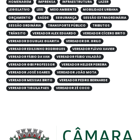
HOMENAGEM
IMPRENSA
INFRAESTRUTURA
LAZER
LEGISLATIVO
LEIS
MEIO AMBIENTE
MOBILIDADE URBANA
ORÇAMENTO
SAÚDE
SEGURANÇA
SESSÃO EXTRAORDINÁRIA
SESSÃO ORDINÁRIA
TRANSPORTE PÚBLICO
TRIBUTOS
TRÂNSITO
VEREADOR ALEX EDUARDO
VEREADOR CÍCERO BRITO
VEREADOR DOUGLAS GUARITA
VEREADOR DR. GRILO
VEREADOR EDILSINHO RODRIGUES
VEREADOR FLÁVIO XAVIER
VEREADOR FÁBIO DA VAN
VEREADOR FÁBIO VALADÃO
VEREADOR GIBI PROFESSOR
VEREADOR HELDER PEREIRA
VEREADOR JOSÉ SOARES
VEREADOR JOÃO MOTA
VEREADOR MESSIAS BRITO
VEREADOR PEDRO BERNARDE
VEREADOR TIGUILA PAES
VEREADOR ZÉ COCO