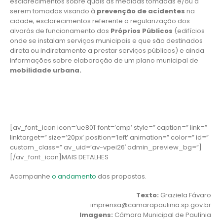
esclarecimentos sobre quais as medidas tomadas e/ou a
serem tomadas visando à
prevenção de acidentes
na
cidade; esclarecimentos referente a regularização dos
alvarás de funcionamento dos
Próprios Públicos
(edifícios
onde se instalam serviços municipais e que são destinados
direta ou indiretamente a prestar serviços públicos) e ainda
informações sobre elaboração de um plano municipal de
mobilidade urbana.
[av_font_icon icon=’ue801′ font=’cmp’ style=” caption=” link=”
linktarget=” size=’20px’ position=’left’ animation=” color=” id=”
custom_class=” av_uid=’av-vpei26′ admin_preview_bg=”]
[/av_font_icon]MAIS DETALHES
Acompanhe
o andamento
das propostas.
Texto:
Graziela Fávaro
imprensa@camarapaulinia.sp.gov.br
Imagens:
Câmara Municipal de Paulínia