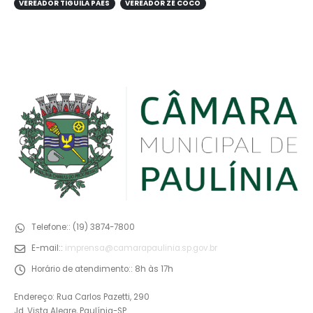
VEREADOR TIGUILA PAES
VEREADOR ZÉ COCO
Telefone::
(19) 3874-7800
E-mail::
imprensa@camarapaulinia.sp.gov.br
Horário de atendimento::
8h às 17h
Endereço: Rua Carlos Pazetti, 290
Jd. Vista Alegre, Paulínia-SP