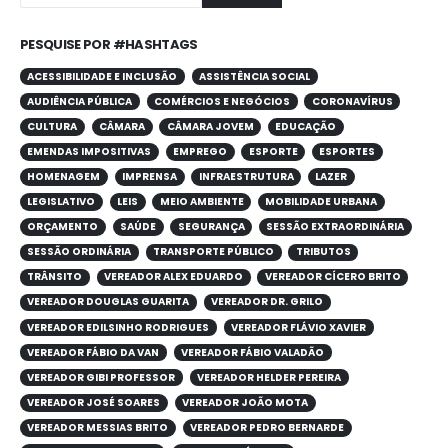
PESQUISE POR #HASHTAGS
ACESSIBILIDADE E INCLUSÃO
ASSISTÊNCIA SOCIAL
AUDIÊNCIA PÚBLICA
COMÉRCIOS E NEGÓCIOS
CORONAVÍRUS
CULTURA
CÂMARA
CÂMARA JOVEM
EDUCAÇÃO
EMENDAS IMPOSITIVAS
EMPREGO
ESPORTE
ESPORTES
HOMENAGEM
IMPRENSA
INFRAESTRUTURA
LAZER
LEGISLATIVO
LEIS
MEIO AMBIENTE
MOBILIDADE URBANA
ORÇAMENTO
SAÚDE
SEGURANÇA
SESSÃO EXTRAORDINÁRIA
SESSÃO ORDINÁRIA
TRANSPORTE PÚBLICO
TRIBUTOS
TRÂNSITO
VEREADOR ALEX EDUARDO
VEREADOR CÍCERO BRITO
VEREADOR DOUGLAS GUARITA
VEREADOR DR. GRILO
VEREADOR EDILSINHO RODRIGUES
VEREADOR FLÁVIO XAVIER
VEREADOR FÁBIO DA VAN
VEREADOR FÁBIO VALADÃO
VEREADOR GIBI PROFESSOR
VEREADOR HELDER PEREIRA
VEREADOR JOSÉ SOARES
VEREADOR JOÃO MOTA
VEREADOR MESSIAS BRITO
VEREADOR PEDRO BERNARDE