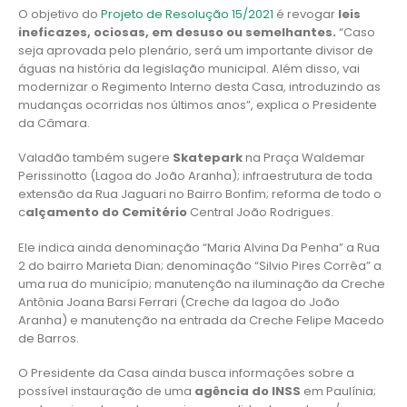
O objetivo do
Projeto de Resolução 15/2021
é revogar
leis
ineficazes, ociosas, em desuso ou semelhantes.
“Caso
seja aprovada pelo plenário, será um importante divisor de
águas na história da legislação municipal. Além disso, vai
modernizar o Regimento Interno desta Casa, introduzindo as
mudanças ocorridas nos últimos anos”, explica o Presidente
da Câmara.
Valadão também sugere
Skatepark
na Praça Waldemar
Perissinotto (Lagoa do João Aranha); infraestrutura de toda
extensão da Rua Jaguari no Bairro Bonfim; reforma de todo o
c
alçamento do Cemitério
Central João Rodrigues.
Ele indica ainda denominação “Maria Alvina Da Penha” a Rua
2 do bairro Marieta Dian; denominação “Silvio Pires Corrêa” a
uma rua do município; manutenção na iluminação da Creche
Antônia Joana Barsi Ferrari (Creche da lagoa do João
Aranha) e manutenção na entrada da Creche Felipe Macedo
de Barros.
O Presidente da Casa ainda busca informações sobre a
possível instauração de uma
agência do INSS
em Paulínia;