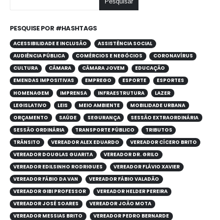
Pesquisar
PESQUISE POR #HASHTAGS
ACESSIBILIDADE E INCLUSÃO
ASSISTÊNCIA SOCIAL
AUDIÊNCIA PÚBLICA
COMÉRCIOS E NEGÓCIOS
CORONAVÍRUS
CULTURA
CÂMARA
CÂMARA JOVEM
EDUCAÇÃO
EMENDAS IMPOSITIVAS
EMPREGO
ESPORTE
ESPORTES
HOMENAGEM
IMPRENSA
INFRAESTRUTURA
LAZER
LEGISLATIVO
LEIS
MEIO AMBIENTE
MOBILIDADE URBANA
ORÇAMENTO
SAÚDE
SEGURANÇA
SESSÃO EXTRAORDINÁRIA
SESSÃO ORDINÁRIA
TRANSPORTE PÚBLICO
TRIBUTOS
TRÂNSITO
VEREADOR ALEX EDUARDO
VEREADOR CÍCERO BRITO
VEREADOR DOUGLAS GUARITA
VEREADOR DR. GRILO
VEREADOR EDILSINHO RODRIGUES
VEREADOR FLÁVIO XAVIER
VEREADOR FÁBIO DA VAN
VEREADOR FÁBIO VALADÃO
VEREADOR GIBI PROFESSOR
VEREADOR HELDER PEREIRA
VEREADOR JOSÉ SOARES
VEREADOR JOÃO MOTA
VEREADOR MESSIAS BRITO
VEREADOR PEDRO BERNARDE