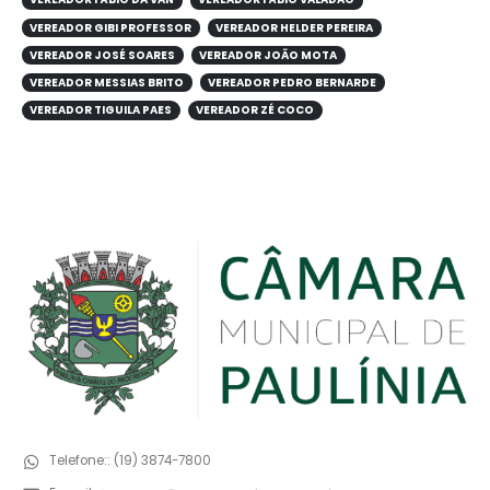
VEREADOR GIBI PROFESSOR
VEREADOR HELDER PEREIRA
VEREADOR JOSÉ SOARES
VEREADOR JOÃO MOTA
VEREADOR MESSIAS BRITO
VEREADOR PEDRO BERNARDE
VEREADOR TIGUILA PAES
VEREADOR ZÉ COCO
Telefone::
(19) 3874-7800