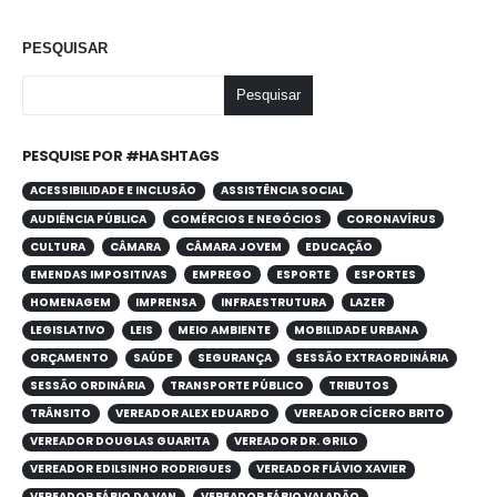
PESQUISAR
Pesquisar
PESQUISE POR #HASHTAGS
ACESSIBILIDADE E INCLUSÃO
ASSISTÊNCIA SOCIAL
AUDIÊNCIA PÚBLICA
COMÉRCIOS E NEGÓCIOS
CORONAVÍRUS
CULTURA
CÂMARA
CÂMARA JOVEM
EDUCAÇÃO
EMENDAS IMPOSITIVAS
EMPREGO
ESPORTE
ESPORTES
HOMENAGEM
IMPRENSA
INFRAESTRUTURA
LAZER
LEGISLATIVO
LEIS
MEIO AMBIENTE
MOBILIDADE URBANA
ORÇAMENTO
SAÚDE
SEGURANÇA
SESSÃO EXTRAORDINÁRIA
SESSÃO ORDINÁRIA
TRANSPORTE PÚBLICO
TRIBUTOS
TRÂNSITO
VEREADOR ALEX EDUARDO
VEREADOR CÍCERO BRITO
VEREADOR DOUGLAS GUARITA
VEREADOR DR. GRILO
VEREADOR EDILSINHO RODRIGUES
VEREADOR FLÁVIO XAVIER
VEREADOR FÁBIO DA VAN
VEREADOR FÁBIO VALADÃO