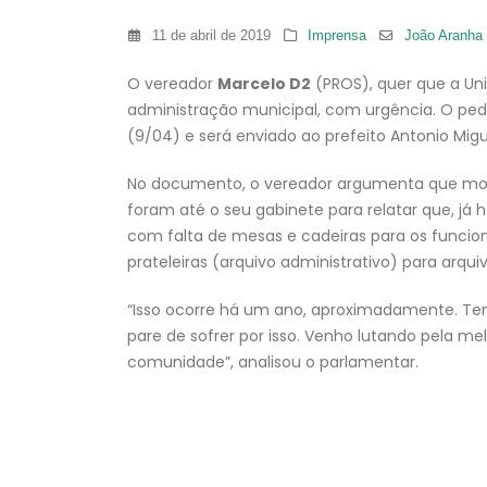
11 de abril de 2019
Imprensa
João Aranha
O vereador
Marcelo D2
(PROS), quer que a Un
administração municipal, com urgência. O pedi
(9/04) e será enviado ao prefeito Antonio Migue
No documento, o vereador argumenta que mora
foram até o seu gabinete para relatar que, já
com falta de mesas e cadeiras para os funcion
prateleiras (arquivo administrativo) para arqu
“Isso ocorre há um ano, aproximadamente. T
pare de sofrer por isso. Venho lutando pela m
comunidade”, analisou o parlamentar.