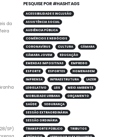
PESQUISE POR #HASHTAGS
ACESSIBILIDADE E INCLUSÃO
ASSISTÊNCIA SOCIAL
eis da
feira
AUDIÊNCIA PÚBLICA
COMÉRCIOS E NEGÓCIOS
CORONAVÍRUS
CULTURA
CÂMARA
CÂMARA JOVEM
EDUCAÇÃO
EMENDAS IMPOSITIVAS
EMPREGO
ESPORTE
ESPORTES
HOMENAGEM
IMPRENSA
INFRAESTRUTURA
LAZER
Aranha
LEGISLATIVO
LEIS
MEIO AMBIENTE
MOBILIDADE URBANA
ORÇAMENTO
SAÚDE
SEGURANÇA
SESSÃO EXTRAORDINÁRIA
SESSÃO ORDINÁRIA
228/SP)
TRANSPORTE PÚBLICO
TRIBUTOS
mprensa
TRÂNSITO
VEREADOR ALEX EDUARDO