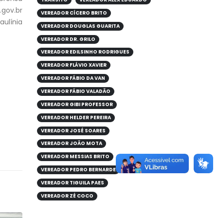
gov.br
VEREADOR CÍCERO BRITO
aulínia
VEREADOR DOUGLAS GUARITA
VEREADOR DR. GRILO
VEREADOR EDILSINHO RODRIGUES
VEREADOR FLÁVIO XAVIER
VEREADOR FÁBIO DA VAN
VEREADOR FÁBIO VALADÃO
VEREADOR GIBI PROFESSOR
VEREADOR HELDER PEREIRA
VEREADOR JOSÉ SOARES
VEREADOR JOÃO MOTA
VEREADOR MESSIAS BRITO
VEREADOR PEDRO BERNARDE
VEREADOR TIGUILA PAES
VEREADOR ZÉ COCO