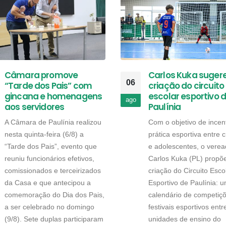
Câmara promove
Carlos Kuka suger
06
“Tarde dos Pais” com
criação do circuito
gincana e homenagens
escolar esportivo 
ago
aos servidores
Paulínia
A Câmara de Paulínia realizou
Com o objetivo de incent
nesta quinta-feira (6/8) a
prática esportiva entre 
“Tarde dos Pais”, evento que
e adolescentes, o verea
reuniu funcionários efetivos,
Carlos Kuka (PL) propõ
comissionados e terceirizados
criação do Circuito Esco
da Casa e que antecipou a
Esportivo de Paulínia: 
comemoração do Dia dos Pais,
calendário de competiç
a ser celebrado no domingo
festivais esportivos entr
(9/8). Sete duplas participaram
unidades de ensino do