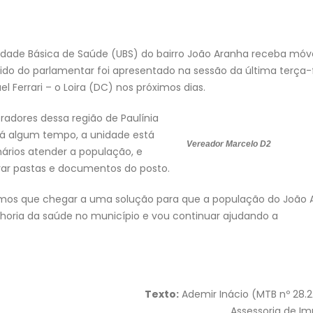
idade Básica de Saúde (UBS) do bairro João Aranha receba móv
do do parlamentar foi apresentado na sessão da última terça-
l Ferrari – o Loira (DC) nos próximos dias.
dores dessa região de Paulínia
 há algum tempo, a unidade está
Vereador Marcelo D2
ários atender a população, e
ivar pastas e documentos do posto.
emos que chegar a uma solução para que a população do João 
elhoria da saúde no município e vou continuar ajudando a
Texto:
Ademir Inácio (MTB nº 28.
Assessoria de I