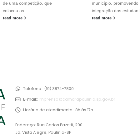
de uma competição, que
município, promovendo 
colocou os...
integração dos estudant
read more
read more
Telefone::
(19) 3874-7800
E-mail::
imprensa@camarapaulinia.sp.gov.br
Horário de atendimento::
8h às 17h
Endereço: Rua Carlos Pazetti, 290
Jd. Vista Alegre, Paulínia-SP