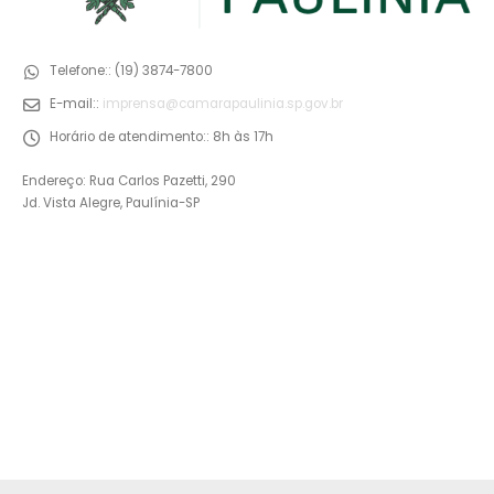
Telefone::
(19) 3874-7800
E-mail::
imprensa@camarapaulinia.sp.gov.br
Horário de atendimento::
8h às 17h
Endereço: Rua Carlos Pazetti, 290
Jd. Vista Alegre, Paulínia-SP