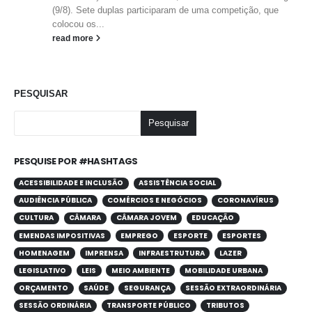
(9/8). Sete duplas participaram de uma competição, que
colocou os...
read more
PESQUISAR
Pesquisar
PESQUISE POR #HASHTAGS
ACESSIBILIDADE E INCLUSÃO
ASSISTÊNCIA SOCIAL
AUDIÊNCIA PÚBLICA
COMÉRCIOS E NEGÓCIOS
CORONAVÍRUS
CULTURA
CÂMARA
CÂMARA JOVEM
EDUCAÇÃO
EMENDAS IMPOSITIVAS
EMPREGO
ESPORTE
ESPORTES
HOMENAGEM
IMPRENSA
INFRAESTRUTURA
LAZER
LEGISLATIVO
LEIS
MEIO AMBIENTE
MOBILIDADE URBANA
ORÇAMENTO
SAÚDE
SEGURANÇA
SESSÃO EXTRAORDINÁRIA
SESSÃO ORDINÁRIA
TRANSPORTE PÚBLICO
TRIBUTOS