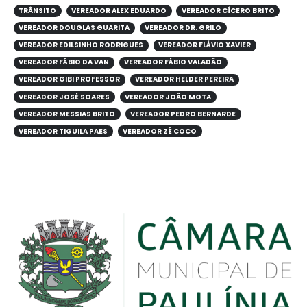
TRÂNSITO
VEREADOR ALEX EDUARDO
VEREADOR CÍCERO BRITO
VEREADOR DOUGLAS GUARITA
VEREADOR DR. GRILO
VEREADOR EDILSINHO RODRIGUES
VEREADOR FLÁVIO XAVIER
VEREADOR FÁBIO DA VAN
VEREADOR FÁBIO VALADÃO
VEREADOR GIBI PROFESSOR
VEREADOR HELDER PEREIRA
VEREADOR JOSÉ SOARES
VEREADOR JOÃO MOTA
VEREADOR MESSIAS BRITO
VEREADOR PEDRO BERNARDE
VEREADOR TIGUILA PAES
VEREADOR ZÉ COCO