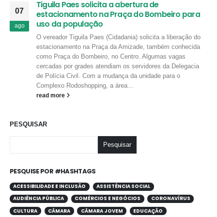
Tiguila Paes solicita a abertura de
07
estacionamento na Praça do Bombeiro para
uso da população
ago
O vereador Tiguila Paes (Cidadania) solicita a liberação do
estacionamento na Praça da Amizade, também conhecida
como Praça do Bombeiro, no Centro. Algumas vagas
cercadas por grades atendiam os servidores da Delegacia
de Polícia Civil. Com a mudança da unidade para o
Complexo Rodoshopping, a área...
read more
PESQUISAR
Pesquisar
PESQUISE POR #HASHTAGS
ACESSIBILIDADE E INCLUSÃO
ASSISTÊNCIA SOCIAL
AUDIÊNCIA PÚBLICA
COMÉRCIOS E NEGÓCIOS
CORONAVÍRUS
CULTURA
CÂMARA
CÂMARA JOVEM
EDUCAÇÃO