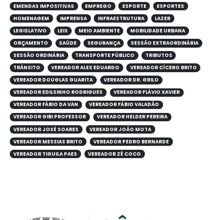
EMENDAS IMPOSITIVAS
EMPREGO
ESPORTE
ESPORTES
HOMENAGEM
IMPRENSA
INFRAESTRUTURA
LAZER
LEGISLATIVO
LEIS
MEIO AMBIENTE
MOBILIDADE URBANA
ORÇAMENTO
SAÚDE
SEGURANÇA
SESSÃO EXTRAORDINÁRIA
SESSÃO ORDINÁRIA
TRANSPORTE PÚBLICO
TRIBUTOS
TRÂNSITO
VEREADOR ALEX EDUARDO
VEREADOR CÍCERO BRITO
VEREADOR DOUGLAS GUARITA
VEREADOR DR. GRILO
VEREADOR EDILSINHO RODRIGUES
VEREADOR FLÁVIO XAVIER
VEREADOR FÁBIO DA VAN
VEREADOR FÁBIO VALADÃO
VEREADOR GIBI PROFESSOR
VEREADOR HELDER PEREIRA
VEREADOR JOSÉ SOARES
VEREADOR JOÃO MOTA
VEREADOR MESSIAS BRITO
VEREADOR PEDRO BERNARDE
VEREADOR TIGUILA PAES
VEREADOR ZÉ COCO