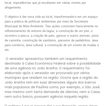
local, imprudências que já resultaram em várias mortes por
afogamento.
O objetivo é dar nova vida ao local, transformando-o em um espaço
para a prática de políticas ambientais por meio da Secretaria
Municipal de Meio Ambiente. Tais ações consistem basicamente no
reflorestamento do entorno da lagoa, a construção de um píer, o
incentivo a pesca, a criação de pato, gansos e outros animais, pista
de caminha, construção de sanitários, passeios de pedalinhos, área
para comércio, área cultural, a construção de um viveiro de mudas e
etc.
O vereador apresentou também um requerimento
destinado à Caixa Econômica Federal sobre a possibilidade
de uma agência no João Aranha. O requerimento foi
elaborado após o vereador ser procurado por vários
munícipes que residem na região. Ocorre que a região do
João Aranha tem em suas dimensões alguns dos bairros
mais populosos de Paulínia como, por exemplo, o São José;
mas mesmo com tanta demanda de clientes, nem a Caixa,
nem outro banco, possuem agência naquela região.
O problema é que as pessoas têm a sua disposição, apenas alguns