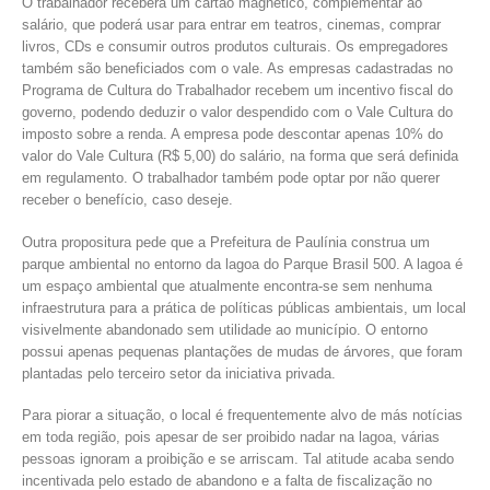
O trabalhador receberá um cartão magnético, complementar ao
salário, que poderá usar para entrar em teatros, cinemas, comprar
livros, CDs e consumir outros produtos culturais. Os empregadores
também são beneficiados com o vale. As empresas cadastradas no
Programa de Cultura do Trabalhador recebem um incentivo fiscal do
governo, podendo deduzir o valor despendido com o Vale Cultura do
imposto sobre a renda. A empresa pode descontar apenas 10% do
valor do Vale Cultura (R$ 5,00) do salário, na forma que será definida
em regulamento. O trabalhador também pode optar por não querer
receber o benefício, caso deseje.
Outra propositura pede que a Prefeitura de Paulínia construa um
parque ambiental no entorno da lagoa do Parque Brasil 500. A lagoa é
um espaço ambiental que atualmente encontra-se sem nenhuma
infraestrutura para a prática de políticas públicas ambientais, um local
visivelmente abandonado sem utilidade ao município. O entorno
possui apenas pequenas plantações de mudas de árvores, que foram
plantadas pelo terceiro setor da iniciativa privada.
Para piorar a situação, o local é frequentemente alvo de más notícias
em toda região, pois apesar de ser proibido nadar na lagoa, várias
pessoas ignoram a proibição e se arriscam. Tal atitude acaba sendo
incentivada pelo estado de abandono e a falta de fiscalização no