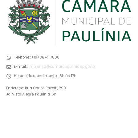
Telefone::
(19) 3874-7800
E-mail::
imprensa@camarapaulinia.sp.gov.br
Horário de atendimento::
8h às 17h
Endereço: Rua Carlos Pazetti, 290
Jd. Vista Alegre, Paulínia-SP