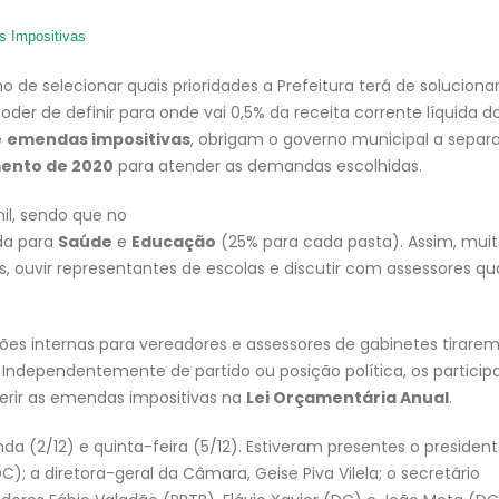
 Impositivas
ho de selecionar quais prioridades a Prefeitura terá de soluciona
poder de definir para onde vai 0,5% da receita corrente líquida d
e
emendas impositivas
, obrigam o governo municipal a separa
mento de 2020
para atender as demandas escolhidas.
il, sendo que no
da para
Saúde
e
Educação
(25% para cada pasta). Assim, mui
s, ouvir representantes de escolas e discutir com assessores q
es internas para vereadores e assessores de gabinetes tirare
ndependentemente de partido ou posição política, os particip
erir as emendas impositivas na
Lei Orçamentária Anual
.
 (2/12) e quinta-feira (5/12). Estiveram presentes o presiden
DC); a diretora-geral da Câmara, Geise Piva Vilela; o secretário