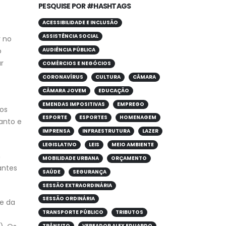
PESQUISE POR #HASHTAGS
ACESSIBILIDADE E INCLUSÃO
ASSISTÊNCIA SOCIAL
r no
o
AUDIÊNCIA PÚBLICA
r
COMÉRCIOS E NEGÓCIOS
CORONAVÍRUS
CULTURA
CÂMARA
CÂMARA JOVEM
EDUCAÇÃO
EMENDAS IMPOSITIVAS
EMPREGO
tos
ESPORTE
ESPORTES
HOMENAGEM
uanto e
IMPRENSA
INFRAESTRUTURA
LAZER
LEGISLATIVO
LEIS
MEIO AMBIENTE
m
MOBILIDADE URBANA
ORÇAMENTO
antes
SAÚDE
SEGURANÇA
SESSÃO EXTRAORDINÁRIA
SESSÃO ORDINÁRIA
te da
TRANSPORTE PÚBLICO
TRIBUTOS
TRÂNSITO
VEREADOR ALEX EDUARDO