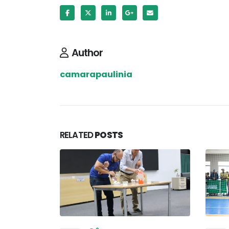
Author
camarapaulinia
RELATED
POSTS