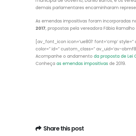
municipal de Governo, Danilo Barros; e os vere
demais parlamentares encaminharam represen
As emendas impositivas foram incorporadas na
2017
, propostas pela vereadora Fábia Ramalh
[av_font_icon icon=’ue801′ font=’cmp’ style=” ca
color=” id=” custom_class=” av_uid=’av-obmf
Acompanhe o andamento
da proposta de Lei
Conheça
as emendas impositivas
de 2019.
Share this post