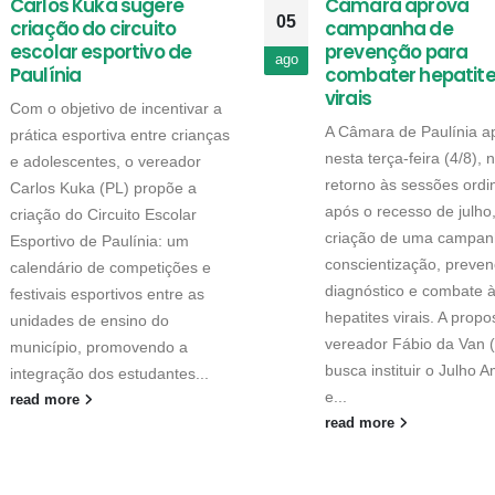
Carlos Kuka sugere
Câmara aprova
05
criação do circuito
campanha de
escolar esportivo de
prevenção para
ago
Paulínia
combater hepatit
virais
Com o objetivo de incentivar a
A Câmara de Paulínia a
prática esportiva entre crianças
nesta terça-feira (4/8), 
e adolescentes, o vereador
retorno às sessões ordi
Carlos Kuka (PL) propõe a
após o recesso de julho
criação do Circuito Escolar
criação de uma campan
Esportivo de Paulínia: um
conscientização, preven
calendário de competições e
diagnóstico e combate 
festivais esportivos entre as
hepatites virais. A propo
unidades de ensino do
vereador Fábio da Van 
município, promovendo a
busca instituir o Julho 
integração dos estudantes...
e...
read more
read more