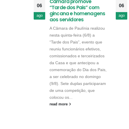
Câmara promove
06
06
“Tarde dos Pais” com
gincana e homenagens
ago
ago
aos servidores
A Câmara de Paulínia realizou
nesta quinta-feira (6/8) a
“Tarde dos Pais”, evento que
reuniu funcionários efetivos,
comissionados e terceirizados
da Casa e que antecipou a
comemoração do Dia dos Pais,
a ser celebrado no domingo
(9/8). Sete duplas participaram
de uma competição, que
colocou os...
read more