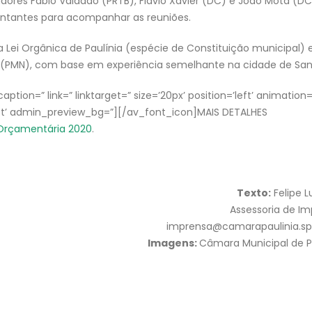
adores Fábio Valadão (PRTB), Flávio Xavier (DC) e João Mota (DC
tantes para acompanhar as reuniões.
 Lei Orgânica de Paulínia (espécie de Constituição municipal)
o (PMN), com base em experiência semelhante na cidade de San
ption=” link=” linktarget=” size=’20px’ position=’left’ animation=
8t’ admin_preview_bg=”][/av_font_icon]MAIS DETALHES
 Orçamentária 2020
.
Texto:
Felipe 
Assessoria de I
imprensa@camarapaulinia.sp.
Imagens:
Câmara Municipal de P