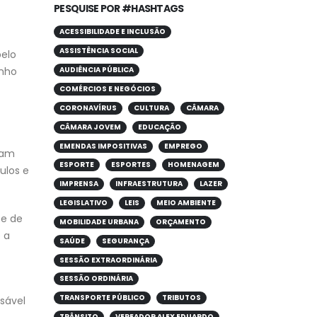
PESQUISE POR #HASHTAGS
ACESSIBILIDADE E INCLUSÃO
ASSISTÊNCIA SOCIAL
pelo
ynho
AUDIÊNCIA PÚBLICA
COMÉRCIOS E NEGÓCIOS
CORONAVÍRUS
CULTURA
CÂMARA
CÂMARA JOVEM
EDUCAÇÃO
EMENDAS IMPOSITIVAS
EMPREGO
tam
ESPORTE
ESPORTES
HOMENAGEM
ulos e
IMPRENSA
INFRAESTRUTURA
LAZER
LEGISLATIVO
LEIS
MEIO AMBIENTE
 e de
MOBILIDADE URBANA
ORÇAMENTO
 a
SAÚDE
SEGURANÇA
SESSÃO EXTRAORDINÁRIA
SESSÃO ORDINÁRIA
TRANSPORTE PÚBLICO
TRIBUTOS
sável
TRÂNSITO
VEREADOR ALEX EDUARDO