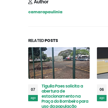
Author
camarapaulinia
RELATED
POSTS
Tiguila Paes solicita a
07
06
abertura de
estacionamento na
ago
ago
Praça do Bombeiro para
uso da população