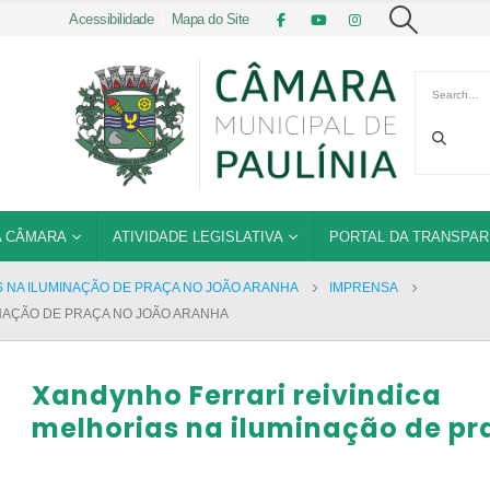
Acessibilidade
|
Mapa do Site
 CÂMARA
ATIVIDADE LEGISLATIVA
PORTAL DA TRANSPAR
 NA ILUMINAÇÃO DE PRAÇA NO JOÃO ARANHA
IMPRENSA
INAÇÃO DE PRAÇA NO JOÃO ARANHA
Xandynho Ferrari reivindica
melhorias na iluminação de pr