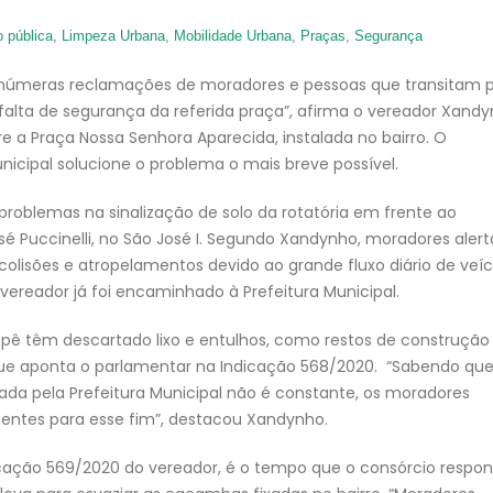
 pública
,
Limpeza Urbana
,
Mobilidade Urbana
,
Praças
,
Segurança
 inúmeras reclamações de moradores e pessoas que transitam 
 falta de segurança da referida praça”, afirma o vereador Xand
e a Praça Nossa Senhora Aparecida, instalada no bairro. O
cipal solucione o problema o mais breve possível.
roblemas na sinalização de solo da rotatória em frente ao
 Puccinelli, no São José I. Segundo Xandynho, moradores aler
colisões e atropelamentos devido ao grande fluxo diário de veíc
 vereador já foi encaminhado à Prefeitura Municipal.
pê têm descartado lixo e entulhos, como restos de construção
 que aponta o parlamentar na Indicação 568/2020. “Sabendo que
ada pela Prefeitura Municipal não é constante, os moradores
ntes para esse fim”, destacou Xandynho.
cação 569/2020 do vereador, é o tempo que o consórcio respon