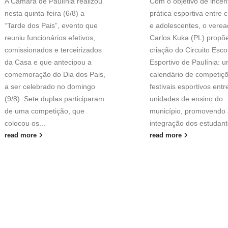
A Câmara de Paulínia realizou
Com o objetivo de incent
nesta quinta-feira (6/8) a
prática esportiva entre 
“Tarde dos Pais”, evento que
e adolescentes, o verea
reuniu funcionários efetivos,
Carlos Kuka (PL) propõ
comissionados e terceirizados
criação do Circuito Esco
da Casa e que antecipou a
Esportivo de Paulínia: 
comemoração do Dia dos Pais,
calendário de competiç
a ser celebrado no domingo
festivais esportivos entr
(9/8). Sete duplas participaram
unidades de ensino do
de uma competição, que
município, promovendo 
colocou os...
integração dos estudant
read more
read more