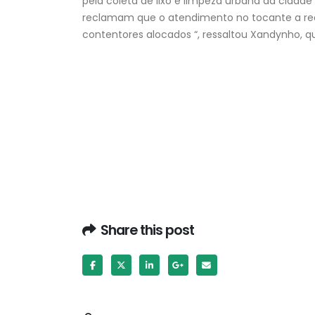
pela coleta de lixo e limpeza urbana da cidade
reclamam que o atendimento no tocante a re
contentores alocados “, ressaltou Xandynho, qu
Share this post