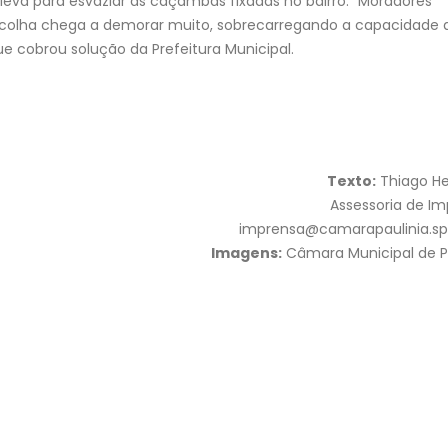
 leva para esvaziar as caçambas fixadas no bairro. “Moradores
colha chega a demorar muito, sobrecarregando a capacidade 
e cobrou solução da Prefeitura Municipal.
Texto:
Thiago He
Assessoria de I
imprensa@camarapaulinia.sp.
Imagens:
Câmara Municipal de P