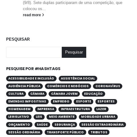
(9/8). Sete duplas participaram de uma competição, que
colocou os...
read more
PESQUISAR
Pesquisar
PESQUISE POR #HASHTAGS
ACESSIBILIDADE E INCLUSÃO
ASSISTÊNCIA SOCIAL
AUDIÊNCIA PÚBLICA
COMÉRCIOS E NEGÓCIOS
CORONAVÍRUS
CULTURA
CÂMARA
CÂMARA JOVEM
EDUCAÇÃO
EMENDAS IMPOSITIVAS
EMPREGO
ESPORTE
ESPORTES
HOMENAGEM
IMPRENSA
INFRAESTRUTURA
LAZER
LEGISLATIVO
LEIS
MEIO AMBIENTE
MOBILIDADE URBANA
ORÇAMENTO
SAÚDE
SEGURANÇA
SESSÃO EXTRAORDINÁRIA
SESSÃO ORDINÁRIA
TRANSPORTE PÚBLICO
TRIBUTOS