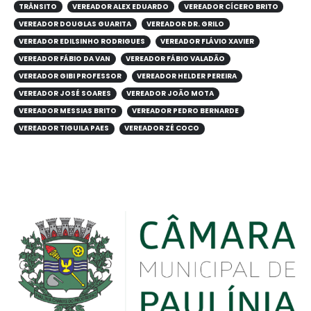
TRÂNSITO
VEREADOR ALEX EDUARDO
VEREADOR CÍCERO BRITO
VEREADOR DOUGLAS GUARITA
VEREADOR DR. GRILO
VEREADOR EDILSINHO RODRIGUES
VEREADOR FLÁVIO XAVIER
VEREADOR FÁBIO DA VAN
VEREADOR FÁBIO VALADÃO
VEREADOR GIBI PROFESSOR
VEREADOR HELDER PEREIRA
VEREADOR JOSÉ SOARES
VEREADOR JOÃO MOTA
VEREADOR MESSIAS BRITO
VEREADOR PEDRO BERNARDE
VEREADOR TIGUILA PAES
VEREADOR ZÉ COCO