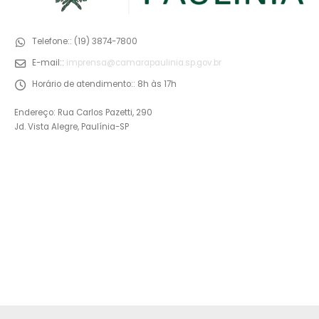
Telefone::
(19) 3874-7800
E-mail::
imprensa@camarapaulinia.sp.gov.br
Horário de atendimento::
8h às 17h
Endereço: Rua Carlos Pazetti, 290
Jd. Vista Alegre, Paulínia-SP