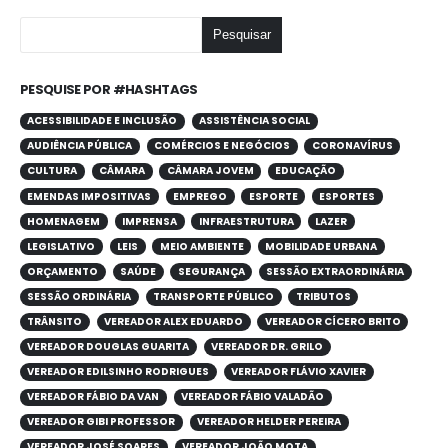
Pesquisar
PESQUISE POR #HASHTAGS
ACESSIBILIDADE E INCLUSÃO
ASSISTÊNCIA SOCIAL
AUDIÊNCIA PÚBLICA
COMÉRCIOS E NEGÓCIOS
CORONAVÍRUS
CULTURA
CÂMARA
CÂMARA JOVEM
EDUCAÇÃO
EMENDAS IMPOSITIVAS
EMPREGO
ESPORTE
ESPORTES
HOMENAGEM
IMPRENSA
INFRAESTRUTURA
LAZER
LEGISLATIVO
LEIS
MEIO AMBIENTE
MOBILIDADE URBANA
ORÇAMENTO
SAÚDE
SEGURANÇA
SESSÃO EXTRAORDINÁRIA
SESSÃO ORDINÁRIA
TRANSPORTE PÚBLICO
TRIBUTOS
TRÂNSITO
VEREADOR ALEX EDUARDO
VEREADOR CÍCERO BRITO
VEREADOR DOUGLAS GUARITA
VEREADOR DR. GRILO
VEREADOR EDILSINHO RODRIGUES
VEREADOR FLÁVIO XAVIER
VEREADOR FÁBIO DA VAN
VEREADOR FÁBIO VALADÃO
VEREADOR GIBI PROFESSOR
VEREADOR HELDER PEREIRA
VEREADOR JOSÉ SOARES
VEREADOR JOÃO MOTA