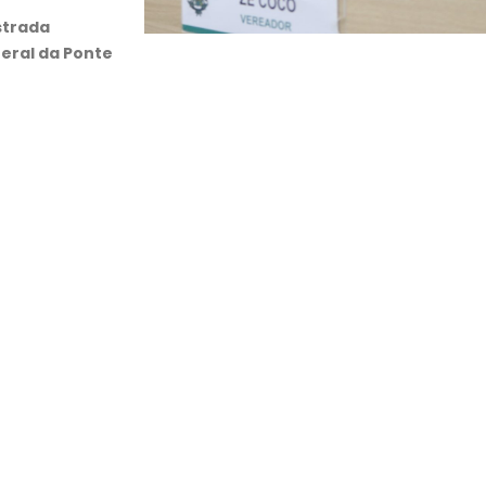
strada
eral da Ponte