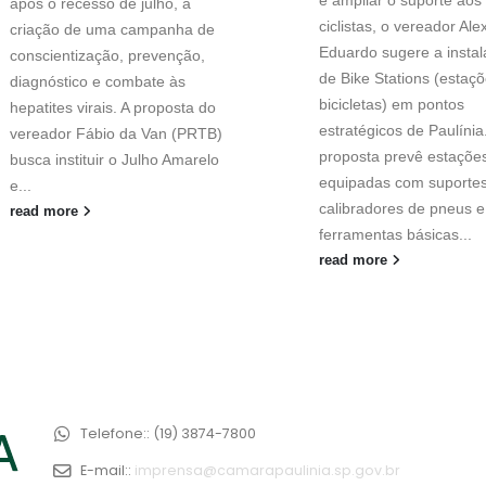
e ampliar o suporte aos
após o recesso de julho, a
ciclistas, o vereador Ale
criação de uma campanha de
Eduardo sugere a insta
conscientização, prevenção,
de Bike Stations (estaç
diagnóstico e combate às
bicicletas) em pontos
hepatites virais. A proposta do
estratégicos de Paulínia
vereador Fábio da Van (PRTB)
proposta prevê estaçõe
busca instituir o Julho Amarelo
equipadas com suportes
e...
calibradores de pneus e
read more
ferramentas básicas...
read more
Telefone::
(19) 3874-7800
E-mail::
imprensa@camarapaulinia.sp.gov.br