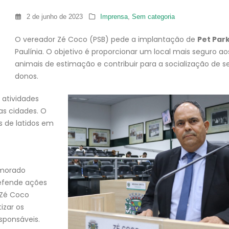
2 de junho de 2023
Imprensa
,
Sem categoria
O vereador Zé Coco (PSB) pede a implantação de
Pet Par
Paulínia. O objetivo é proporcionar um local mais seguro ao
animais de estimação e contribuir para a socialização de s
donos.
 atividades
ras cidades. O
 de latidos em
morado
defende ações
 Zé Coco
izar os
sponsáveis.