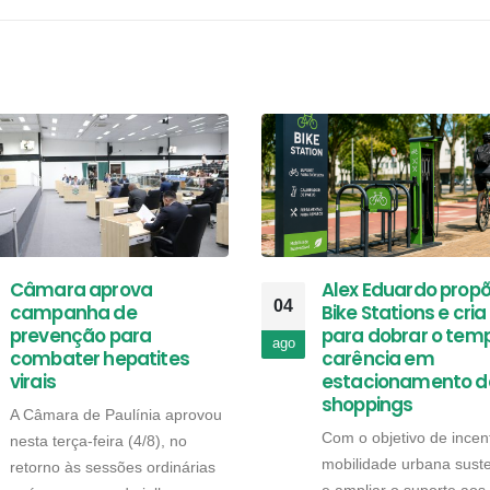
Câmara aprova
Alex Eduardo prop
04
campanha de
Bike Stations e cria 
prevenção para
para dobrar o tem
ago
combater hepatites
carência em
virais
estacionamento d
shoppings
A Câmara de Paulínia aprovou
Com o objetivo de incent
nesta terça-feira (4/8), no
mobilidade urbana suste
retorno às sessões ordinárias