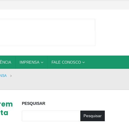
ÊNCIA
IMPRENSA
FALE CONOSCO
NSA
arem
PESQUISAR
sta
Pesquisar