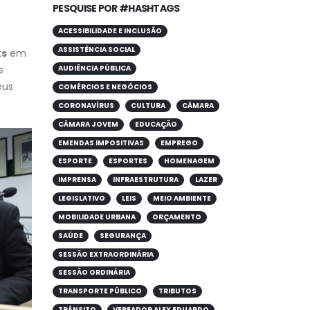
PESQUISE POR #HASHTAGS
ACESSIBILIDADE E INCLUSÃO
ASSISTÊNCIA SOCIAL
ks
em
s
AUDIÊNCIA PÚBLICA
eus
COMÉRCIOS E NEGÓCIOS
CORONAVÍRUS
CULTURA
CÂMARA
CÂMARA JOVEM
EDUCAÇÃO
EMENDAS IMPOSITIVAS
EMPREGO
ESPORTE
ESPORTES
HOMENAGEM
IMPRENSA
INFRAESTRUTURA
LAZER
LEGISLATIVO
LEIS
MEIO AMBIENTE
MOBILIDADE URBANA
ORÇAMENTO
SAÚDE
SEGURANÇA
SESSÃO EXTRAORDINÁRIA
SESSÃO ORDINÁRIA
TRANSPORTE PÚBLICO
TRIBUTOS
TRÂNSITO
VEREADOR ALEX EDUARDO