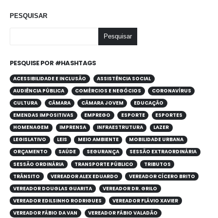
PESQUISAR
Pesquisar
PESQUISE POR #HASHTAGS
ACESSIBILIDADE E INCLUSÃO
ASSISTÊNCIA SOCIAL
AUDIÊNCIA PÚBLICA
COMÉRCIOS E NEGÓCIOS
CORONAVÍRUS
CULTURA
CÂMARA
CÂMARA JOVEM
EDUCAÇÃO
EMENDAS IMPOSITIVAS
EMPREGO
ESPORTE
ESPORTES
HOMENAGEM
IMPRENSA
INFRAESTRUTURA
LAZER
LEGISLATIVO
LEIS
MEIO AMBIENTE
MOBILIDADE URBANA
ORÇAMENTO
SAÚDE
SEGURANÇA
SESSÃO EXTRAORDINÁRIA
SESSÃO ORDINÁRIA
TRANSPORTE PÚBLICO
TRIBUTOS
TRÂNSITO
VEREADOR ALEX EDUARDO
VEREADOR CÍCERO BRITO
VEREADOR DOUGLAS GUARITA
VEREADOR DR. GRILO
VEREADOR EDILSINHO RODRIGUES
VEREADOR FLÁVIO XAVIER
VEREADOR FÁBIO DA VAN
VEREADOR FÁBIO VALADÃO