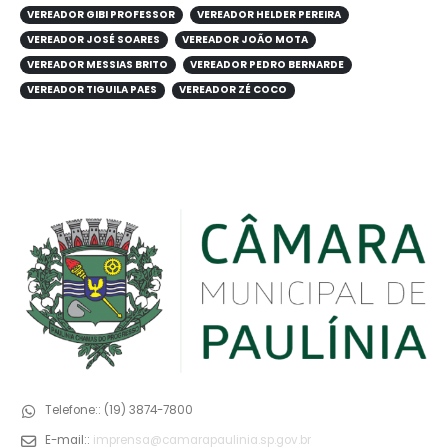
VEREADOR GIBI PROFESSOR
VEREADOR HELDER PEREIRA
VEREADOR JOSÉ SOARES
VEREADOR JOÃO MOTA
VEREADOR MESSIAS BRITO
VEREADOR PEDRO BERNARDE
VEREADOR TIGUILA PAES
VEREADOR ZÉ COCO
Telefone::
(19) 3874-7800
E-mail::
imprensa@camarapaulinia.sp.gov.br