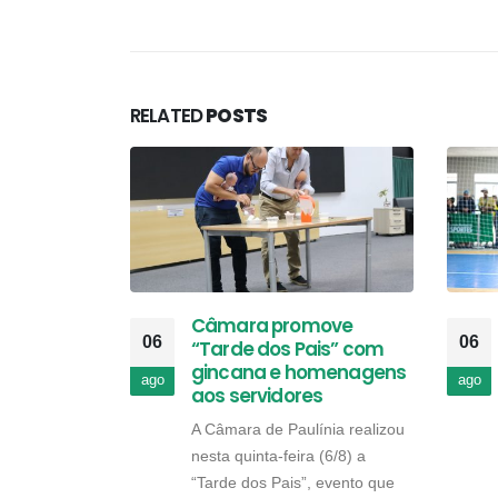
RELATED
POSTS
Câmara promove
06
06
“Tarde dos Pais” com
gincana e homenagens
ago
ago
aos servidores
A Câmara de Paulínia realizou
nesta quinta-feira (6/8) a
“Tarde dos Pais”, evento que