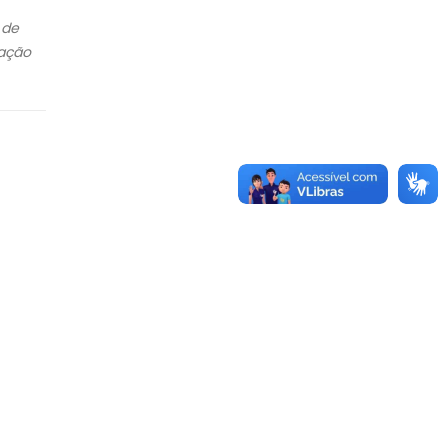
 de
cação