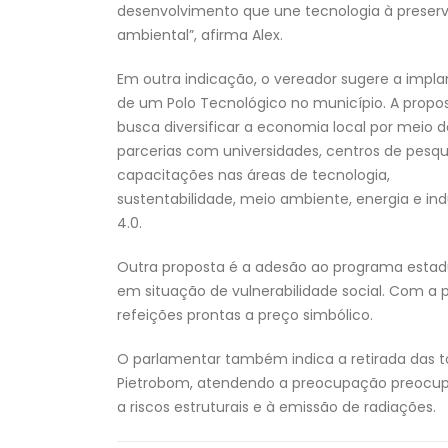
desenvolvimento que une tecnologia à preser
ambiental”, afirma Alex.
Em outra indicação, o vereador sugere a impl
de um Polo Tecnológico no município. A propo
busca diversificar a economia local por meio d
parcerias com universidades, centros de pesqu
capacitações nas áreas de tecnologia,
sustentabilidade, meio ambiente, energia e ind
4.0.
Outra proposta é a adesão ao programa esta
em situação de vulnerabilidade social. Com a p
refeições prontas a preço simbólico.
O parlamentar também indica a retirada das t
Pietrobom, atendendo a preocupação preocup
a riscos estruturais e à emissão de radiações.