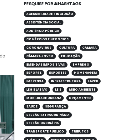
PESQUISE POR #HASHTAGS
ACESSIBILIDADE E INCLUSÃO
ASSISTÊNCIA SOCIAL
AUDIÊNCIA PÚBLICA
COMÉRCIOS E NEGÓCIOS
CORONAVÍRUS
CULTURA
CÂMARA
ndo
CÂMARA JOVEM
EDUCAÇÃO
EMENDAS IMPOSITIVAS
EMPREGO
ESPORTE
ESPORTES
HOMENAGEM
IMPRENSA
INFRAESTRUTURA
LAZER
LEGISLATIVO
LEIS
MEIO AMBIENTE
MOBILIDADE URBANA
ORÇAMENTO
SAÚDE
SEGURANÇA
SESSÃO EXTRAORDINÁRIA
SESSÃO ORDINÁRIA
TRANSPORTE PÚBLICO
TRIBUTOS
TRÂNSITO
VEREADOR ALEX EDUARDO