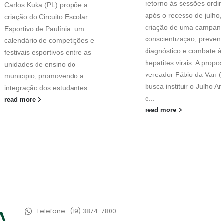
retorno às sessões ordi
Carlos Kuka (PL) propõe a
após o recesso de julho
criação do Circuito Escolar
criação de uma campan
Esportivo de Paulínia: um
conscientização, preven
calendário de competições e
diagnóstico e combate 
festivais esportivos entre as
hepatites virais. A propo
unidades de ensino do
vereador Fábio da Van 
município, promovendo a
busca instituir o Julho 
integração dos estudantes...
e...
read more
read more
Telefone::
(19) 3874-7800