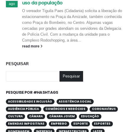
uso da população
ago
O vereador Tiguila Paes (Cidadania) solicita a liberação do
estacionamento na Praça da Amizade, também conhecida
como Praça do Bombeiro, no Centro. Algumas vagas
cercadas por grades atendiam os servidores da Delegacia
de Polícia Civil. Com a mudança da unidade para o
Complexo Rodoshopping, a área...
read more
PESQUISAR
Pesquisar
PESQUISE POR #HASHTAGS
ACESSIBILIDADE E INCLUSÃO
ASSISTÊNCIA SOCIAL
AUDIÊNCIA PÚBLICA
COMÉRCIOS E NEGÓCIOS
CORONAVÍRUS
CULTURA
CÂMARA
CÂMARA JOVEM
EDUCAÇÃO
EMENDAS IMPOSITIVAS
EMPREGO
ESPORTE
ESPORTES
HOMENAGEM
IMPRENSA
INFRAESTRUTURA
LAZER