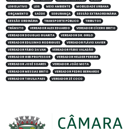
LEGISLATIVO
LEIS
MEIO AMBIENTE
MOBILIDADE URBANA
ORÇAMENTO
SAÚDE
SEGURANÇA
SESSÃO EXTRAORDINÁRIA
SESSÃO ORDINÁRIA
TRANSPORTE PÚBLICO
TRIBUTOS
TRÂNSITO
VEREADOR ALEX EDUARDO
VEREADOR CÍCERO BRITO
VEREADOR DOUGLAS GUARITA
VEREADOR DR. GRILO
VEREADOR EDILSINHO RODRIGUES
VEREADOR FLÁVIO XAVIER
VEREADOR FÁBIO DA VAN
VEREADOR FÁBIO VALADÃO
VEREADOR GIBI PROFESSOR
VEREADOR HELDER PEREIRA
VEREADOR JOSÉ SOARES
VEREADOR JOÃO MOTA
VEREADOR MESSIAS BRITO
VEREADOR PEDRO BERNARDE
VEREADOR TIGUILA PAES
VEREADOR ZÉ COCO