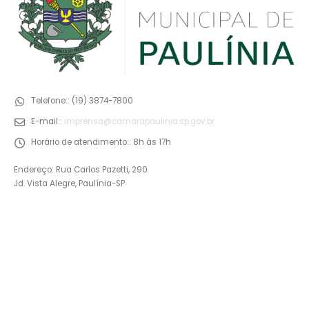
Telefone::
(19) 3874-7800
E-mail::
imprensa@camarapaulinia.sp.gov.br
Horário de atendimento::
8h às 17h
Endereço: Rua Carlos Pazetti, 290
Jd. Vista Alegre, Paulínia-SP