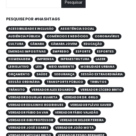
Pesquisar
PESQUISE POR #HASHTAGS
ACESSIBILIDADE E INCLUSÃO
ASSISTÊNCIA SOCIAL
AUDIÊNCIA PÚBLICA
COMÉRCIOS E NEGÓCIOS
CORONAVÍRUS
CULTURA
CÂMARA
CÂMARA JOVEM
EDUCAÇÃO
EMENDAS IMPOSITIVAS
EMPREGO
ESPORTE
ESPORTES
HOMENAGEM
IMPRENSA
INFRAESTRUTURA
LAZER
LEGISLATIVO
LEIS
MEIO AMBIENTE
MOBILIDADE URBANA
ORÇAMENTO
SAÚDE
SEGURANÇA
SESSÃO EXTRAORDINÁRIA
SESSÃO ORDINÁRIA
TRANSPORTE PÚBLICO
TRIBUTOS
TRÂNSITO
VEREADOR ALEX EDUARDO
VEREADOR CÍCERO BRITO
VEREADOR DOUGLAS GUARITA
VEREADOR DR. GRILO
VEREADOR EDILSINHO RODRIGUES
VEREADOR FLÁVIO XAVIER
VEREADOR FÁBIO DA VAN
VEREADOR FÁBIO VALADÃO
VEREADOR GIBI PROFESSOR
VEREADOR HELDER PEREIRA
VEREADOR JOSÉ SOARES
VEREADOR JOÃO MOTA
VEREADOR MESSIAS BRITO
VEREADOR PEDRO BERNARDE