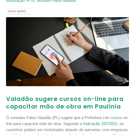
sinalização
,
IPTU
,
Vereador Fábio Valadão
READ MORE...
Valadão sugere cursos on-line para
capacitar mão de obra em Paulínia
O vereador Fábio Valadão (PL) sugere que a Prefeitura crie cursos on-
line para capacitar mão de obra. Segundo a
Indicação 337/2021
, os
cursinhos podem ser ministrados através de parcerias com empresas,