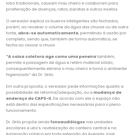
lobo tradicionais, causam mau cheiro e colaboram para
proliferação de doenças, ratos, baratas e outros insetos.
O vereador explica os bueiros inteligentes são fechados,
porém, ao receber o volume da água das chuvas ou de outra
fonte,
abre-se automaticamente
, permitindo à vazão por
completo, sendo que, também de forma automática, se
fecha ao cessar a chuva.
“A caixa coletora age como uma peneira
também,
permite a passagem de água e retém material sólido,
consequentemente elimina o mau cheiro e torna o ambiente
higienizado” diz Dr. Grilo.
Em outra proposta, o vereador pede informações quanto a
possibilidade de reforma/adequação, ou a
mudança de
endereço do CAPS-II.
De acordo com ele o espaço não
está dentro das especificações necessárias para o pleno
funcionamento.
Dr. Grilo propõe ainda
fonoaudiólogos
nas unidades
escolares e ubs’s; revitalização do canteiro central e na
iluminação pública em toda extensão da Avenida José