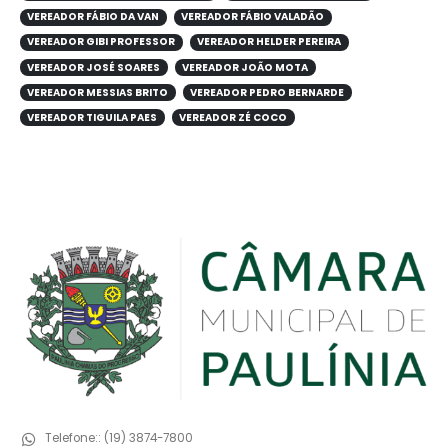
VEREADOR FÁBIO DA VAN
VEREADOR FÁBIO VALADÃO
VEREADOR GIBI PROFESSOR
VEREADOR HELDER PEREIRA
VEREADOR JOSÉ SOARES
VEREADOR JOÃO MOTA
VEREADOR MESSIAS BRITO
VEREADOR PEDRO BERNARDE
VEREADOR TIGUILA PAES
VEREADOR ZÉ COCO
Telefone::
(19) 3874-7800