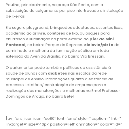
Paulino, principalmente, na praça São Bento, com a
substituição do calçamento por piso intertravado e instalação
de lixeiras.
Ele sugere playground, brinquedos adaptados, assentos fixos,
academia ao ar livre, coletores de lixo, quiosques para
churrasco e iluminação na parte externa do
píer do Mini
Pantanal,
no bairro Parque da Represa;
ciclovia/pista
de
caminhada e melhoria da iluminação pública em toda
extensão da Avenida Brasília, no bairro Vila Bressani.
O parlamentar pede também políticas de assistência à
saúde de alunos com
diabetes
nas escolas da rede
municipal de ensino; informações quanto a existência de
processo licitatório/ contratação de empresa para a
realização das manutenções e melhorias na Emef Professor
Domingos de Araújo, no bairro Betel.
[av_font_icon icon=’ue801′ font=’cmp’ style=” caption=” link=”
linktarget=” size=’40px’ position=’left’ animation=” color=” id=”