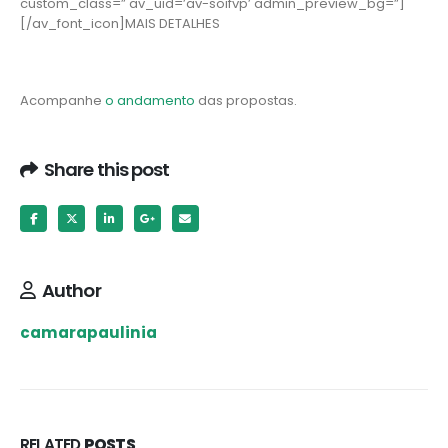
custom_class=” av_uid=’av-soifvp’ admin_preview_bg=”]
[/av_font_icon]MAIS DETALHES
Acompanhe
o andamento
das propostas.
Share this post
Author
camarapaulinia
RELATED
POSTS