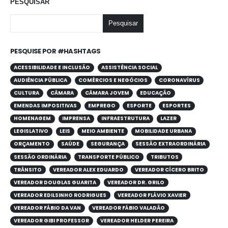
PESQUISAR
Pesquisar
PESQUISE POR #HASHTAGS
ACESSIBILIDADE E INCLUSÃO
ASSISTÊNCIA SOCIAL
AUDIÊNCIA PÚBLICA
COMÉRCIOS E NEGÓCIOS
CORONAVÍRUS
CULTURA
CÂMARA
CÂMARA JOVEM
EDUCAÇÃO
EMENDAS IMPOSITIVAS
EMPREGO
ESPORTE
ESPORTES
HOMENAGEM
IMPRENSA
INFRAESTRUTURA
LAZER
LEGISLATIVO
LEIS
MEIO AMBIENTE
MOBILIDADE URBANA
ORÇAMENTO
SAÚDE
SEGURANÇA
SESSÃO EXTRAORDINÁRIA
SESSÃO ORDINÁRIA
TRANSPORTE PÚBLICO
TRIBUTOS
TRÂNSITO
VEREADOR ALEX EDUARDO
VEREADOR CÍCERO BRITO
VEREADOR DOUGLAS GUARITA
VEREADOR DR. GRILO
VEREADOR EDILSINHO RODRIGUES
VEREADOR FLÁVIO XAVIER
VEREADOR FÁBIO DA VAN
VEREADOR FÁBIO VALADÃO
VEREADOR GIBI PROFESSOR
VEREADOR HELDER PEREIRA