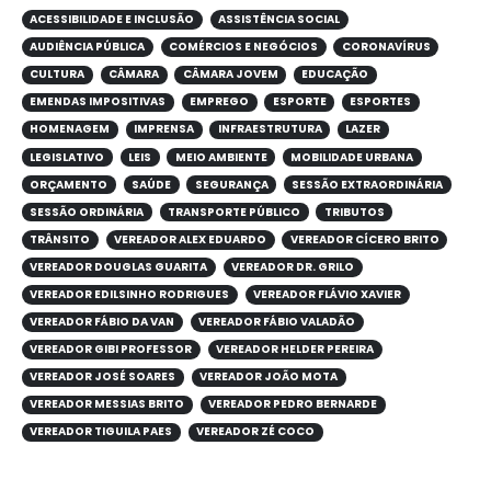
ACESSIBILIDADE E INCLUSÃO
ASSISTÊNCIA SOCIAL
AUDIÊNCIA PÚBLICA
COMÉRCIOS E NEGÓCIOS
CORONAVÍRUS
CULTURA
CÂMARA
CÂMARA JOVEM
EDUCAÇÃO
EMENDAS IMPOSITIVAS
EMPREGO
ESPORTE
ESPORTES
HOMENAGEM
IMPRENSA
INFRAESTRUTURA
LAZER
LEGISLATIVO
LEIS
MEIO AMBIENTE
MOBILIDADE URBANA
ORÇAMENTO
SAÚDE
SEGURANÇA
SESSÃO EXTRAORDINÁRIA
SESSÃO ORDINÁRIA
TRANSPORTE PÚBLICO
TRIBUTOS
TRÂNSITO
VEREADOR ALEX EDUARDO
VEREADOR CÍCERO BRITO
VEREADOR DOUGLAS GUARITA
VEREADOR DR. GRILO
VEREADOR EDILSINHO RODRIGUES
VEREADOR FLÁVIO XAVIER
VEREADOR FÁBIO DA VAN
VEREADOR FÁBIO VALADÃO
VEREADOR GIBI PROFESSOR
VEREADOR HELDER PEREIRA
VEREADOR JOSÉ SOARES
VEREADOR JOÃO MOTA
VEREADOR MESSIAS BRITO
VEREADOR PEDRO BERNARDE
VEREADOR TIGUILA PAES
VEREADOR ZÉ COCO