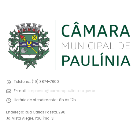
Telefone::
(19) 3874-7800
E-mail::
imprensa@camarapaulinia.sp.gov.br
Horário de atendimento::
8h às 17h
Endereço: Rua Carlos Pazetti, 290
Jd. Vista Alegre, Paulínia-SP