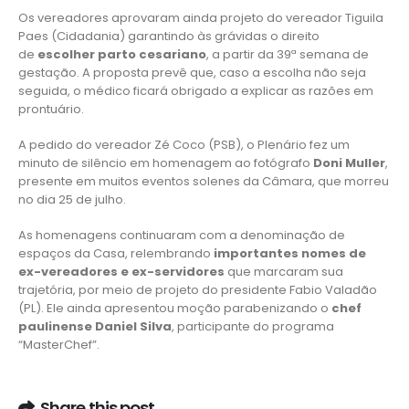
Os vereadores aprovaram ainda projeto do vereador Tiguila
Paes (Cidadania) garantindo às grávidas o direito
de
escolher parto cesariano
, a partir da 39ª semana de
gestação. A proposta prevê que, caso a escolha não seja
seguida, o médico ficará obrigado a explicar as razões em
prontuário.
A pedido do vereador Zé Coco (PSB), o Plenário fez um
minuto de silêncio em homenagem ao fotógrafo
Doni Muller
,
presente em muitos eventos solenes da Câmara, que morreu
no dia 25 de julho.
As homenagens continuaram com a denominação de
espaços da Casa, relembrando
importantes nomes de
ex-vereadores e ex-servidores
que marcaram sua
trajetória, por meio de projeto do presidente Fabio Valadão
(PL). Ele ainda apresentou moção parabenizando o
chef
paulinense Daniel Silva
, participante do programa
“MasterChef”.
Share this post