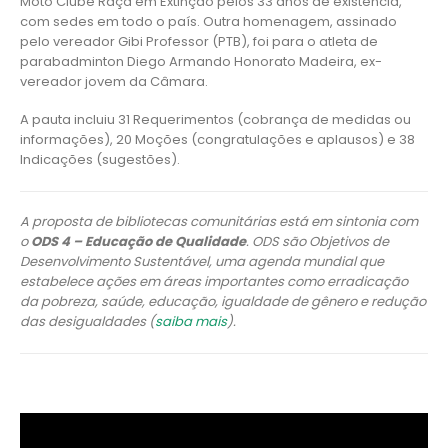
Moto Clube Raça em Extinção pelos 33 anos de existência,
com sedes em todo o país. Outra homenagem, assinado
pelo vereador Gibi Professor (PTB), foi para o atleta de
parabadminton Diego Armando Honorato Madeira, ex-
vereador jovem da Câmara.
A pauta incluiu 31 Requerimentos (cobrança de medidas ou
informações), 20 Moções (congratulações e aplausos) e 38
Indicações (sugestões).
A proposta de bibliotecas comunitárias está em sintonia com
o
ODS 4 – Educação de Qualidade
. ODS são Objetivos de
Desenvolvimento Sustentável, uma agenda mundial que
estabelece ações em áreas importantes como erradicação
da pobreza, saúde, educação, igualdade de gênero e redução
das desigualdades (
saiba mais
).