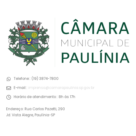
Telefone::
(19) 3874-7800
E-mail::
imprensa@camarapaulinia.sp.gov.br
Horário de atendimento::
8h às 17h
Endereço: Rua Carlos Pazetti, 290
Jd. Vista Alegre, Paulínia-SP