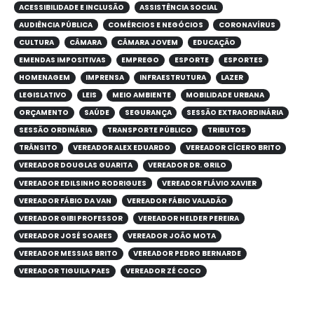
ACESSIBILIDADE E INCLUSÃO
ASSISTÊNCIA SOCIAL
AUDIÊNCIA PÚBLICA
COMÉRCIOS E NEGÓCIOS
CORONAVÍRUS
CULTURA
CÂMARA
CÂMARA JOVEM
EDUCAÇÃO
EMENDAS IMPOSITIVAS
EMPREGO
ESPORTE
ESPORTES
HOMENAGEM
IMPRENSA
INFRAESTRUTURA
LAZER
LEGISLATIVO
LEIS
MEIO AMBIENTE
MOBILIDADE URBANA
ORÇAMENTO
SAÚDE
SEGURANÇA
SESSÃO EXTRAORDINÁRIA
SESSÃO ORDINÁRIA
TRANSPORTE PÚBLICO
TRIBUTOS
TRÂNSITO
VEREADOR ALEX EDUARDO
VEREADOR CÍCERO BRITO
VEREADOR DOUGLAS GUARITA
VEREADOR DR. GRILO
VEREADOR EDILSINHO RODRIGUES
VEREADOR FLÁVIO XAVIER
VEREADOR FÁBIO DA VAN
VEREADOR FÁBIO VALADÃO
VEREADOR GIBI PROFESSOR
VEREADOR HELDER PEREIRA
VEREADOR JOSÉ SOARES
VEREADOR JOÃO MOTA
VEREADOR MESSIAS BRITO
VEREADOR PEDRO BERNARDE
VEREADOR TIGUILA PAES
VEREADOR ZÉ COCO