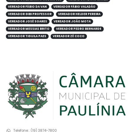
VEREADOR FÁBIO DA VAN
VEREADOR FÁBIO VALADÃO
VEREADOR GIBI PROFESSOR
VEREADOR HELDER PEREIRA
VEREADOR JOSÉ SOARES
VEREADOR JOÃO MOTA
VEREADOR MESSIAS BRITO
VEREADOR PEDRO BERNARDE
VEREADOR TIGUILA PAES
VEREADOR ZÉ COCO
Telefone::
(19) 3874-7800