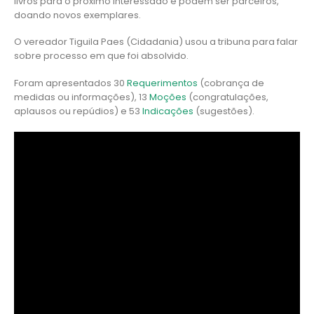
livros para o próximo interessado e podem ser parceiros,
doando novos exemplares.
O vereador Tiguila Paes (Cidadania) usou a tribuna para falar
sobre processo em que foi absolvido.
Foram apresentados 30
Requerimentos
(cobrança de
medidas ou informações), 13
Moções
(congratulações,
aplausos ou repúdios) e 53
Indicações
(sugestões).