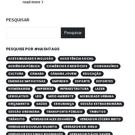
read more
PESQUISAR
Pesquisar
PESQUISE POR #HASHTAGS
ACESSIBILIDADE E INCLUSÃO
ASSISTÊNCIA SOCIAL
AUDIÊNCIA PÚBLICA
COMÉRCIOS E NEGÓCIOS
CORONAVÍRUS
CULTURA
CÂMARA
CÂMARA JOVEM
EDUCAÇÃO
EMENDAS IMPOSITIVAS
EMPREGO
ESPORTE
ESPORTES
HOMENAGEM
IMPRENSA
INFRAESTRUTURA
LAZER
LEGISLATIVO
LEIS
MEIO AMBIENTE
MOBILIDADE URBANA
ORÇAMENTO
SAÚDE
SEGURANÇA
SESSÃO EXTRAORDINÁRIA
SESSÃO ORDINÁRIA
TRANSPORTE PÚBLICO
TRIBUTOS
TRÂNSITO
VEREADOR ALEX EDUARDO
VEREADOR CÍCERO BRITO
VEREADOR DOUGLAS GUARITA
VEREADOR DR. GRILO
VEREADOR EDILSINHO RODRIGUES
VEREADOR FLÁVIO XAVIER