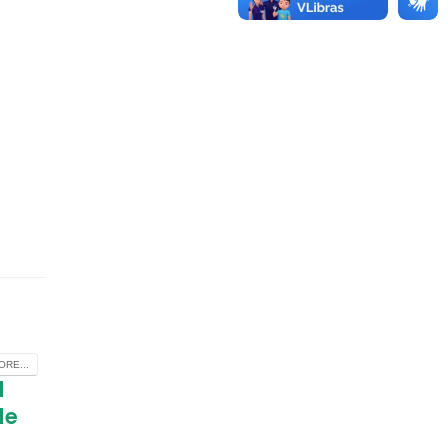
RE...
l
de