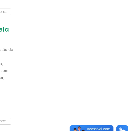
RE...
ela
otão de
a,
os em
er,
RE...