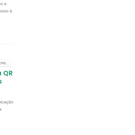
to e
esso à
RE...
a QR
s
nicação
a