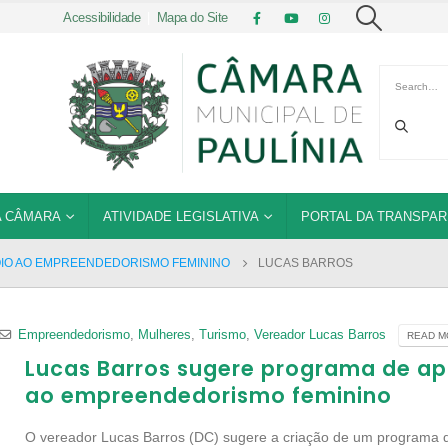
Acessibilidade
|
Mapa do Site
 CÂMARA
ATIVIDADE LEGISLATIVA
PORTAL DA TRANSPAR
IO AO EMPREENDEDORISMO FEMININO
LUCAS BARROS
Empreendedorismo
,
Mulheres
,
Turismo
,
Vereador Lucas Barros
READ MO
Lucas Barros sugere programa de ap
ao empreendedorismo feminino
O vereador Lucas Barros (DC) sugere a criação de um programa 