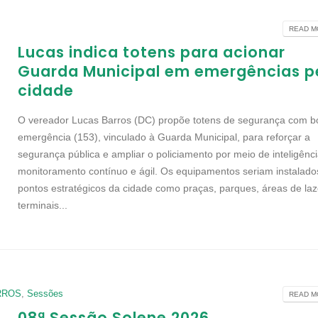
READ MO
Lucas indica totens para acionar
Guarda Municipal em emergências p
cidade
O vereador Lucas Barros (DC) propõe totens de segurança com b
emergência (153), vinculado à Guarda Municipal, para reforçar a
segurança pública e ampliar o policiamento por meio de inteligênci
monitoramento contínuo e ágil. Os equipamentos seriam instalad
pontos estratégicos da cidade como praças, parques, áreas de laz
terminais...
RROS
,
Sessões
READ MO
08ª Sessão Solene 2026