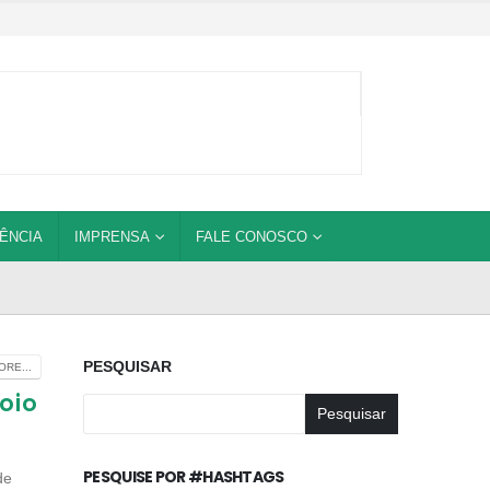
ÊNCIA
IMPRENSA
FALE CONOSCO
PESQUISAR
RE...
oio
Pesquisar
PESQUISE POR #HASHTAGS
de