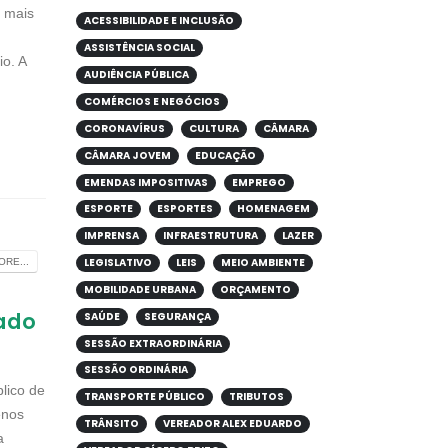
r mais
ACESSIBILIDADE E INCLUSÃO
ASSISTÊNCIA SOCIAL
o. A
AUDIÊNCIA PÚBLICA
COMÉRCIOS E NEGÓCIOS
CORONAVÍRUS
CULTURA
CÂMARA
CÂMARA JOVEM
EDUCAÇÃO
EMENDAS IMPOSITIVAS
EMPREGO
ESPORTE
ESPORTES
HOMENAGEM
IMPRENSA
INFRAESTRUTURA
LAZER
LEGISLATIVO
LEIS
MEIO AMBIENTE
RE...
MOBILIDADE URBANA
ORÇAMENTO
ado
SAÚDE
SEGURANÇA
SESSÃO EXTRAORDINÁRIA
SESSÃO ORDINÁRIA
lico de
TRANSPORTE PÚBLICO
TRIBUTOS
enos
TRÂNSITO
VEREADOR ALEX EDUARDO
a