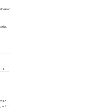
urbana:
zada.
RE...
rigo
, a fim