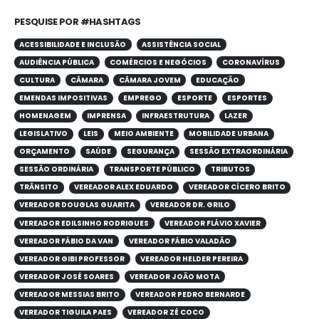
PESQUISE POR #HASHTAGS
ACESSIBILIDADE E INCLUSÃO
ASSISTÊNCIA SOCIAL
AUDIÊNCIA PÚBLICA
COMÉRCIOS E NEGÓCIOS
CORONAVÍRUS
CULTURA
CÂMARA
CÂMARA JOVEM
EDUCAÇÃO
EMENDAS IMPOSITIVAS
EMPREGO
ESPORTE
ESPORTES
HOMENAGEM
IMPRENSA
INFRAESTRUTURA
LAZER
LEGISLATIVO
LEIS
MEIO AMBIENTE
MOBILIDADE URBANA
ORÇAMENTO
SAÚDE
SEGURANÇA
SESSÃO EXTRAORDINÁRIA
SESSÃO ORDINÁRIA
TRANSPORTE PÚBLICO
TRIBUTOS
TRÂNSITO
VEREADOR ALEX EDUARDO
VEREADOR CÍCERO BRITO
VEREADOR DOUGLAS GUARITA
VEREADOR DR. GRILO
VEREADOR EDILSINHO RODRIGUES
VEREADOR FLÁVIO XAVIER
VEREADOR FÁBIO DA VAN
VEREADOR FÁBIO VALADÃO
VEREADOR GIBI PROFESSOR
VEREADOR HELDER PEREIRA
VEREADOR JOSÉ SOARES
VEREADOR JOÃO MOTA
VEREADOR MESSIAS BRITO
VEREADOR PEDRO BERNARDE
VEREADOR TIGUILA PAES
VEREADOR ZÉ COCO