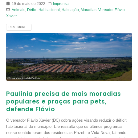
19 de maio de 2022
Imprensa
Animais
,
Déficit Habitacional
,
Habitação
,
Moradias
,
Vereador Flávio
Xavier
READ MORE...
Paulínia precisa de mais moradias
populares e praças para pets,
defende Flávio
O vereador Flávio Xavier (DC) cobra ações visando reduzir o déficit
habitacional do município. Ele ressalta que os últimos programas
nesse sentido foram dos residenciais Pazetti e Vida Nova, faltando