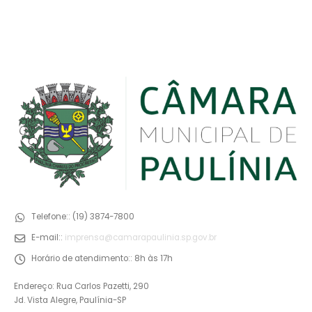
Telefone::
(19) 3874-7800
E-mail::
imprensa@camarapaulinia.sp.gov.br
Horário de atendimento::
8h às 17h
Endereço: Rua Carlos Pazetti, 290
Jd. Vista Alegre, Paulínia-SP