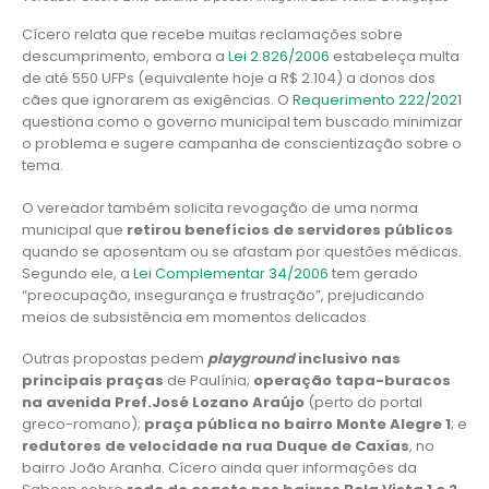
Cícero relata que recebe muitas reclamações sobre
descumprimento, embora a
Lei 2.826/2006
estabeleça multa
de até 550 UFPs (equivalente hoje a R$ 2.104) a donos dos
cães que ignorarem as exigências. O
Requerimento 222/2021
questiona como o governo municipal tem buscado minimizar
o problema e sugere campanha de conscientização sobre o
tema.
O vereador também solicita revogação de uma norma
municipal que
retirou benefícios de servidores públicos
quando se aposentam ou se afastam por questões médicas.
Segundo ele, a
Lei Complementar 34/2006
tem gerado
“preocupação, insegurança e frustração”, prejudicando
meios de subsistência em momentos delicados.
Outras propostas pedem
playground
inclusivo nas
principais praças
de Paulínia;
operação tapa-buracos
na avenida Pref.José Lozano Araújo
(perto do portal
greco-romano);
praça pública no bairro Monte Alegre 1
; e
redutores de velocidade na rua Duque de Caxias
, no
bairro João Aranha. Cícero ainda quer informações da