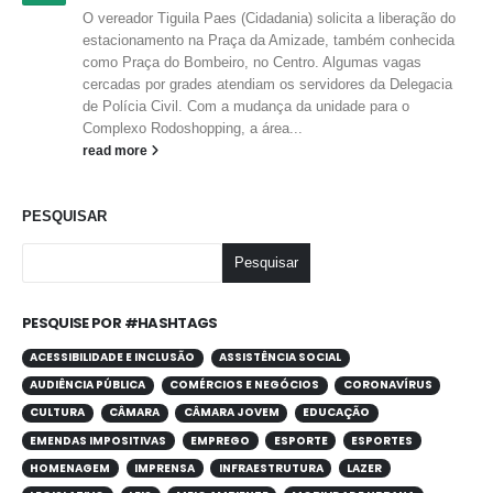
O vereador Tiguila Paes (Cidadania) solicita a liberação do
estacionamento na Praça da Amizade, também conhecida
como Praça do Bombeiro, no Centro. Algumas vagas
cercadas por grades atendiam os servidores da Delegacia
de Polícia Civil. Com a mudança da unidade para o
Complexo Rodoshopping, a área...
read more
PESQUISAR
Pesquisar
PESQUISE POR #HASHTAGS
ACESSIBILIDADE E INCLUSÃO
ASSISTÊNCIA SOCIAL
AUDIÊNCIA PÚBLICA
COMÉRCIOS E NEGÓCIOS
CORONAVÍRUS
CULTURA
CÂMARA
CÂMARA JOVEM
EDUCAÇÃO
EMENDAS IMPOSITIVAS
EMPREGO
ESPORTE
ESPORTES
HOMENAGEM
IMPRENSA
INFRAESTRUTURA
LAZER