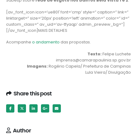
Sabesp sobre
rede de esgoto nos bairros Bela Vista 1 e 2
.
[av_font_icon icon=’ue801′ font=’cmp’ style=” caption=” link=”
linktarget=” size=’20px’ position=’left’ animation=” color=” id=”
custom_class=” av_uid=’av-tfyaqp’ admin_preview_bg=”]
[/av_font_icon]MAIS DETALHES
Acompanhe
o andamento
das propostas.
Texto:
Felipe Luchete
imprensa@camarapaulinia.sp.gov.br
Imagens:
Rogério Capela/ Prefeitura de Campinas
Lula Vieira/ Divulgação
Share this post
Author