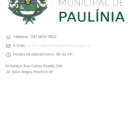
Telefone::
(19) 3874-7800
E-mail::
imprensa@camarapaulinia.sp.gov.br
Horário de atendimento::
8h às 17h
Endereço: Rua Carlos Pazetti, 290
Jd. Vista Alegre, Paulínia-SP