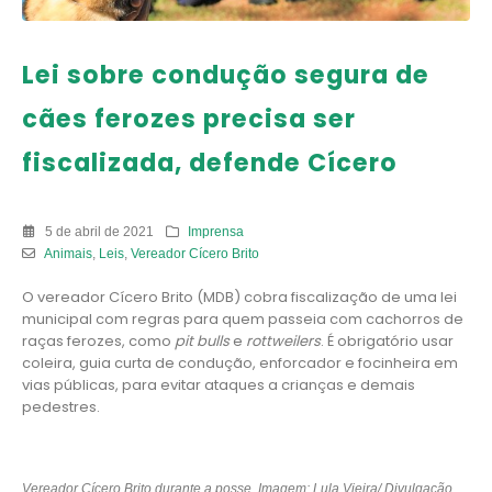
Lei sobre condução segura de
cães ferozes precisa ser
fiscalizada, defende Cícero
5 de abril de 2021
Imprensa
Animais
,
Leis
,
Vereador Cícero Brito
O vereador Cícero Brito (MDB) cobra fiscalização de uma lei
municipal com regras para quem passeia com cachorros de
raças ferozes, como
pit bulls
e
rottweilers
. É obrigatório usar
coleira, guia curta de condução, enforcador e focinheira em
vias públicas, para evitar ataques a crianças e demais
pedestres.
Vereador Cícero Brito durante a posse. Imagem: Lula Vieira/ Divulgação