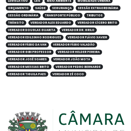
LEGISLATIVO
LEIS
MEIO AMBIENTE
MOBILIDADE URBANA
ORÇAMENTO
SAÚDE
SEGURANÇA
SESSÃO EXTRAORDINÁRIA
SESSÃO ORDINÁRIA
TRANSPORTE PÚBLICO
TRIBUTOS
TRÂNSITO
VEREADOR ALEX EDUARDO
VEREADOR CÍCERO BRITO
VEREADOR DOUGLAS GUARITA
VEREADOR DR. GRILO
VEREADOR EDILSINHO RODRIGUES
VEREADOR FLÁVIO XAVIER
VEREADOR FÁBIO DA VAN
VEREADOR FÁBIO VALADÃO
VEREADOR GIBI PROFESSOR
VEREADOR HELDER PEREIRA
VEREADOR JOSÉ SOARES
VEREADOR JOÃO MOTA
VEREADOR MESSIAS BRITO
VEREADOR PEDRO BERNARDE
VEREADOR TIGUILA PAES
VEREADOR ZÉ COCO