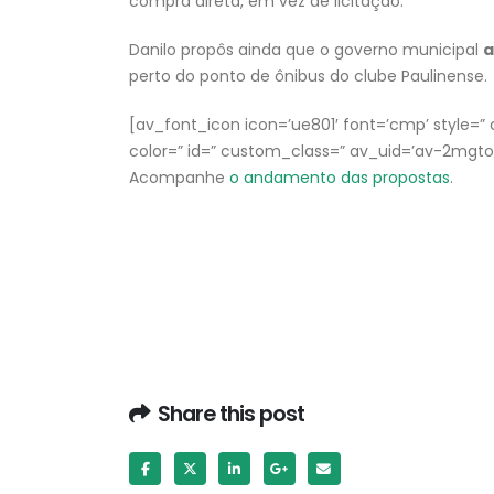
compra direta, em vez de licitação.
Danilo propôs ainda que o governo municipal
a
perto do ponto de ônibus do clube Paulinense.
[av_font_icon icon=’ue801′ font=’cmp’ style=” ca
color=” id=” custom_class=” av_uid=’av-2mgt
Acompanhe
o andamento das propostas
.
Share this post