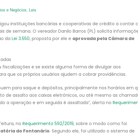
ios e Negócios
,
Leis
gou instituições bancárias e cooperativas de crédito a contar
inais de semana. O vereador Danilo Barros (PL) solicita informaçõ
ção da
Lei 3.550
, proposta por ele e
aprovada pela Câmara de
cadas
u fiscalizações e se existe alguma forma de divulgar aos
para que os próprios usuários ajudem a cobrar providências.
suem para saque e depósitos, principalmente nos horários em q
lto de assalto aos caixas eletrônicos, ou até mesmo as chamad
ndo a operação e em seguida é assaltada”, alerta no
Requerime
eitura, no
Requerimento 592/2019
, sobre o modo como foi
atória do Fontanário
. Segundo ele, foi utilizado o sistema de