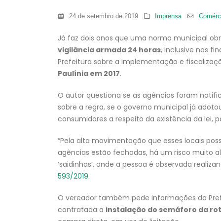
24 de setembro de 2019
Imprensa
Comérc
Já faz dois anos que uma norma municipal obri
vigilância armada 24 horas
, inclusive nos f
Prefeitura sobre a implementação e fiscaliza
Paulínia em 2017
.
O autor questiona se as agências foram notifi
sobre a regra, se o governo municipal já adoto
consumidores a respeito da existência da lei, 
“Pela alta movimentação que esses locais pos
agências estão fechadas, há um risco muito a
‘saidinhas’, onde a pessoa é observada realiza
593/2019
.
O vereador também pede informações da Pref
contratada a
instalação do semáforo da rot