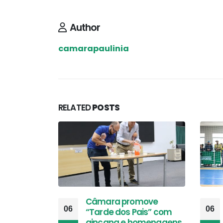
Author
camarapaulinia
RELATED
POSTS
Câmara promove
06
06
“Tarde dos Pais” com
gincana e homenagens