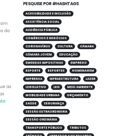
PESQUISE POR #HASHTAGS
ACESSIBILIDADE E INCLUSÃO
ASSISTÊNCIA SOCIAL
 com
es da
AUDIÊNCIA PÚBLICA
COMÉRCIOS E NEGÓCIOS
CORONAVÍRUS
CULTURA
CÂMARA
CÂMARA JOVEM
EDUCAÇÃO
EMENDAS IMPOSITIVAS
EMPREGO
ESPORTE
ESPORTES
HOMENAGEM
IMPRENSA
INFRAESTRUTURA
LAZER
ue as
LEGISLATIVO
LEIS
MEIO AMBIENTE
as
MOBILIDADE URBANA
ORÇAMENTO
nto
SAÚDE
SEGURANÇA
SESSÃO EXTRAORDINÁRIA
SESSÃO ORDINÁRIA
TRANSPORTE PÚBLICO
TRIBUTOS
TRÂNSITO
VEREADOR ALEX EDUARDO