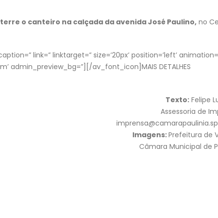
terre o canteiro na calçada da avenida José Paulino,
no Ce
ption=” link=” linktarget=” size=’20px’ position=’left’ animation=
om’ admin_preview_bg=”][/av_font_icon]MAIS DETALHES
Texto:
Felipe 
Assessoria de I
imprensa@camarapaulinia.sp.
Imagens:
Prefeitura de 
Câmara Municipal de P