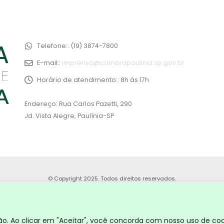
Telefone::
(19) 3874-7800
E-mail::
imprensa@camarapaulinia.sp.gov.br
Horário de atendimento::
8h às 17h
Endereço: Rua Carlos Pazetti, 290
Jd. Vista Alegre, Paulínia-SP
© Copyright 2025. Todos direitos reservados.
. Ao clicar em "Aceitar", você concorda com nosso uso de coo