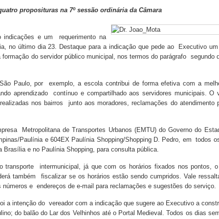
quatro proposituras na 7º sessão ordinária da Câmara
o indicações e um requerimento na
ia, no último dia 23. Destaque para a indicação que pede ao Executivo um
formação do servidor público municipal, nos termos do parágrafo segundo d
São Paulo, por exemplo, a escola contribui de forma efetiva com a melh
ando aprendizado contínuo e compartilhado aos servidores municipais. O 
 realizadas nos bairros junto aos moradores, reclamações do atendimento 
presa Metropolitana de Transportes Urbanos (EMTU) do Governo do Esta
ampinas/Paulínia e 604EX Paulínia Shopping/Shopping D. Pedro, em todos o
Brasília e no Paulínia Shopping, para consulta pública.
o transporte intermunicipal, já que com os horários fixados nos pontos, o
derá também fiscalizar se os horários estão sendo cumpridos. Vale ressalt
s números e endereços de e-mail para reclamações e sugestões do serviço.
i a intenção do vereador com a indicação que sugere ao Executivo a const
lino; do balão do Lar dos Velhinhos até o Portal Medieval. Todos os dias se