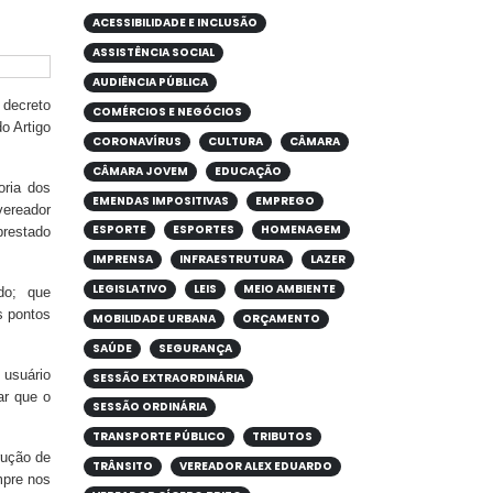
ACESSIBILIDADE E INCLUSÃO
ASSISTÊNCIA SOCIAL
AUDIÊNCIA PÚBLICA
 decreto
COMÉRCIOS E NEGÓCIOS
o Artigo
CORONAVÍRUS
CULTURA
CÂMARA
CÂMARA JOVEM
EDUCAÇÃO
oria dos
EMENDAS IMPOSITIVAS
EMPREGO
vereador
ESPORTE
ESPORTES
HOMENAGEM
prestado
IMPRENSA
INFRAESTRUTURA
LAZER
LEGISLATIVO
LEIS
MEIO AMBIENTE
do; que
s pontos
MOBILIDADE URBANA
ORÇAMENTO
SAÚDE
SEGURANÇA
 usuário
SESSÃO EXTRAORDINÁRIA
ar que o
SESSÃO ORDINÁRIA
TRANSPORTE PÚBLICO
TRIBUTOS
rução de
TRÂNSITO
VEREADOR ALEX EDUARDO
mpre nos