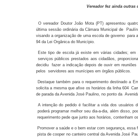
Vereador fez ainda outras 
O vereador Doutor João Mota (PT) apresentou quatr
última sessão ordinária da Câmara Municipal de Paulín
visando a organização de uma escola de governo para a 
94 da Lei Orgânica do Município.
Este tipo de escola já existe em várias cidades; em 
serviços públicos prestados aos cidadãos, proporcion
decidiu fazer a indicação depois de ouvir em reuniões
pelos servidores aos munícipes em órgãos públicos.
Destaque também para o requerimento destinado a Em
solicita a mesma que afixe os horários da linha 604 C
de parada da Avenida José Paulino, no ponto da Avenida 
A intenção do pedido é facilitar a vida dos usuários d
poderá programar melhor seu dia-a-dia, além disso, po
requerimento pede que junto aos horários, contenham o
Promover a saúde e o bem estar com segurança, essa fo
pista de cooper no canteiro central da Avenida José Pau