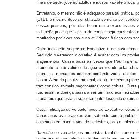
finais de tarde, jovens, adultos e idosos vão até o local p
Entretanto, o mesmo não é adequado para tal prática, po
(CTB), o mesmo deve ser utilizado somente por veículo
dessas pessoas, pois elas ficam muito expostas aos v
indicação pede que a pista de cooper seja construída 
resultados positivos nas suas atividades físicas com se
Outra indicação sugere ao Executivo o desassoreament
Segundo o vereador, o objetivo é acabar com um probl
alagamentos. Quase todas as vezes que Paulínia é atin
momento, o alto volume de água provocado pelas chuv
ocorre, os moradores acabam perdendo vários objetos, 
baixar. Além do prejuízo material, existe também a pre
traz consigo animais peçonhentos como cobras. Outra 
rua, assim a doença passa a ser um risco aos morador
muita terra que estaria supostamente descendo de uma h
Outra indicação do vereador pede ao Executivo, obras p
vários anos os moradores vêm sofrendo com o problema
colocando em risco a vida de pedestres, pois a calçada q
Na visão do vereador, os motoristas também correm ris
evitar que algum veículo caía dentro da cratera, o bu