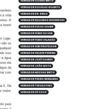
VEREADOR CÍCERO BRITO
VEREADOR DOUGLAS GUARITA
asileiro
VEREADOR DR. GRILO
o a vida
entos. A
VEREADOR EDILSINHO RODRIGUES
 a terem
VEREADOR FLÁVIO XAVIER
VEREADOR FÁBIO DA VAN
do Lago.
VEREADOR FÁBIO VALADÃO
e são os
VEREADOR GIBI PROFESSOR
qualquer
VEREADOR HELDER PEREIRA
ndo isso
o a água
VEREADOR JOSÉ SOARES
ezes ela
VEREADOR JOÃO MOTA
 água da
star com
VEREADOR MESSIAS BRITO
VEREADOR PEDRO BERNARDE
VEREADOR TIGUILA PAES
á II. Há
z maior,
VEREADOR ZÉ COCO
eto para
lmente à