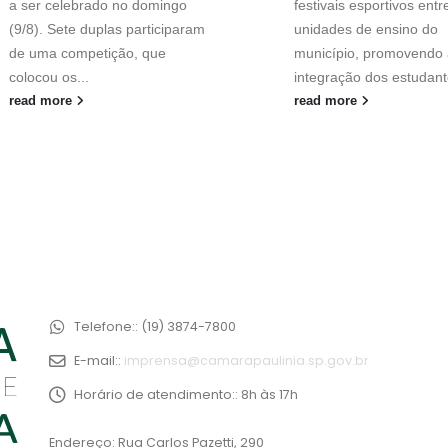
a ser celebrado no domingo
festivais esportivos entr
(9/8). Sete duplas participaram
unidades de ensino do
de uma competição, que
município, promovendo 
colocou os...
integração dos estudant
read more
read more
Telefone::
(19) 3874-7800
E-mail::
imprensa@camarapaulinia.sp.gov.br
Horário de atendimento::
8h às 17h
Endereço: Rua Carlos Pazetti, 290