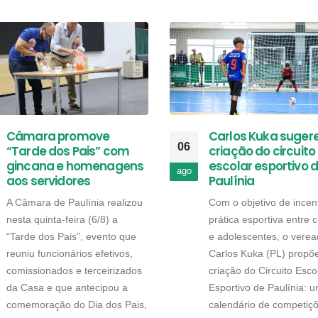
Câmara promove
Carlos Kuka suger
06
“Tarde dos Pais” com
criação do circuito
gincana e homenagens
escolar esportivo 
ago
aos servidores
Paulínia
A Câmara de Paulínia realizou
Com o objetivo de incent
nesta quinta-feira (6/8) a
prática esportiva entre 
“Tarde dos Pais”, evento que
e adolescentes, o verea
reuniu funcionários efetivos,
Carlos Kuka (PL) propõ
comissionados e terceirizados
criação do Circuito Esco
da Casa e que antecipou a
Esportivo de Paulínia: 
comemoração do Dia dos Pais,
calendário de competiç