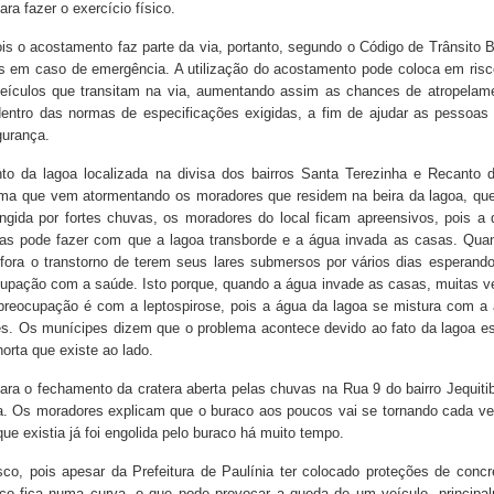
ara fazer o exercício físico.
is o acostamento faz parte da via, portanto, segundo o Código de Trânsito Br
s em caso de emergência. A utilização do acostamento pode coloca em risc
eículos que transitam na via, aumentando assim as chances de atropelam
dentro das normas de especificações exigidas, a fim de ajudar as pessoas
gurança.
o da lagoa localizada na divisa dos bairros Santa Terezinha e Recanto 
ema que vem atormentando os moradores que residem na beira da lagoa, qu
gida por fortes chuvas, os moradores do local ficam apreensivos, pois a 
as pode fazer com que a lagoa transborde e a água invada as casas. Qua
fora o transtorno de terem seus lares submersos por vários dias esperand
ocupação com a saúde. Isto porque, quando a água invade as casas, muitas v
preocupação é com a leptospirose, pois a água da lagoa se mistura com a
es. Os munícipes dizem que o problema acontece devido ao fato da lagoa e
orta que existe ao lado.
ara o fechamento da cratera aberta pelas chuvas na Rua 9 do bairro Jequitib
. Os moradores explicam que o buraco aos poucos vai se tornando cada ve
ue existia já foi engolida pelo buraco há muito tempo.
co, pois apesar da Prefeitura de Paulínia ter colocado proteções de concr
raco fica numa curva, o que pode provocar a queda de um veículo, principa