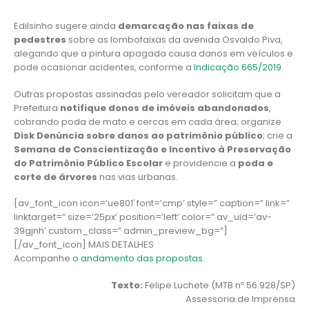
Edilsinho sugere ainda
demarcação nas faixas de
pedestres
sobre as lombofaixas da avenida Osvaldo Piva,
alegando que a pintura apagada causa danos em veículos e
pode ocasionar acidentes, conforme a
Indicação 665/2019
.
Outras propostas assinadas pelo vereador solicitam que a
Prefeitura
notifique donos de imóveis abandonados
,
cobrando poda de mato e cercas em cada área; organize
Disk Denúncia sobre danos ao patrimônio público
; crie a
Semana de Conscientização e Incentivo à Preservação
do Patrimônio Público Escolar
e providencie a
poda e
corte de árvores
nas vias urbanas.
[av_font_icon icon=’ue801′ font=’cmp’ style=” caption=” link=”
linktarget=” size=’25px’ position=’left’ color=” av_uid=’av-
39gjnh’ custom_class=” admin_preview_bg=”]
[/av_font_icon] MAIS DETALHES
Acompanhe
o andamento das propostas
.
Texto:
Felipe Luchete (MTB nº 56.928/SP)
Assessoria de Imprensa