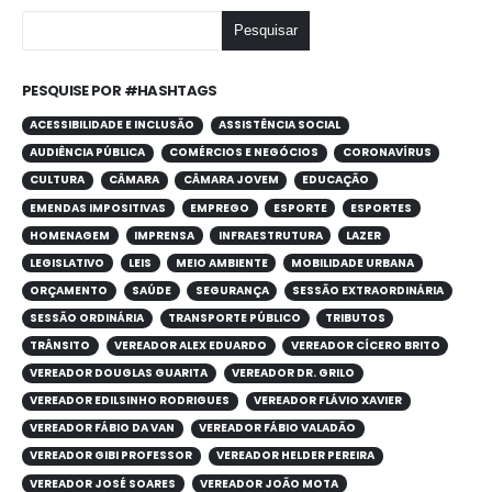
Pesquisar
PESQUISE POR #HASHTAGS
ACESSIBILIDADE E INCLUSÃO
ASSISTÊNCIA SOCIAL
AUDIÊNCIA PÚBLICA
COMÉRCIOS E NEGÓCIOS
CORONAVÍRUS
CULTURA
CÂMARA
CÂMARA JOVEM
EDUCAÇÃO
EMENDAS IMPOSITIVAS
EMPREGO
ESPORTE
ESPORTES
HOMENAGEM
IMPRENSA
INFRAESTRUTURA
LAZER
LEGISLATIVO
LEIS
MEIO AMBIENTE
MOBILIDADE URBANA
ORÇAMENTO
SAÚDE
SEGURANÇA
SESSÃO EXTRAORDINÁRIA
SESSÃO ORDINÁRIA
TRANSPORTE PÚBLICO
TRIBUTOS
TRÂNSITO
VEREADOR ALEX EDUARDO
VEREADOR CÍCERO BRITO
VEREADOR DOUGLAS GUARITA
VEREADOR DR. GRILO
VEREADOR EDILSINHO RODRIGUES
VEREADOR FLÁVIO XAVIER
VEREADOR FÁBIO DA VAN
VEREADOR FÁBIO VALADÃO
VEREADOR GIBI PROFESSOR
VEREADOR HELDER PEREIRA
VEREADOR JOSÉ SOARES
VEREADOR JOÃO MOTA