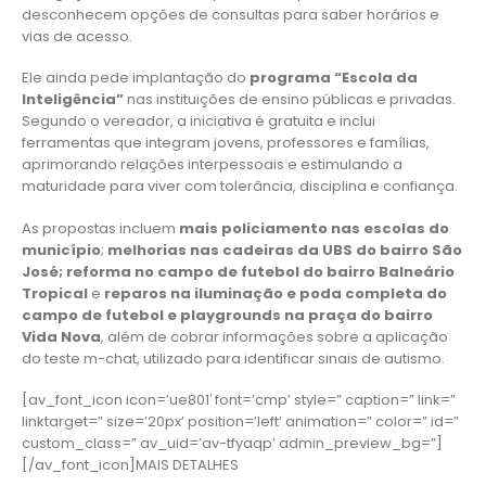
desconhecem opções de consultas para saber horários e
vias de acesso.
Ele ainda pede implantação do
programa “Escola da
Inteligência”
nas instituições de ensino públicas e privadas.
Segundo o vereador, a iniciativa é gratuita e inclui
ferramentas que integram jovens, professores e famílias,
aprimorando relações interpessoais e estimulando a
maturidade para viver com tolerância, disciplina e confiança.
As propostas incluem
mais policiamento nas escolas do
município
;
melhorias nas cadeiras da UBS do bairro São
José; reforma no campo de futebol do bairro Balneário
Tropical
e
reparos na iluminação e poda completa do
campo de futebol e playgrounds na praça do bairro
Vida Nova
, além de cobrar informações sobre a aplicação
do teste m-chat, utilizado para identificar sinais de autismo.
[av_font_icon icon=’ue801′ font=’cmp’ style=” caption=” link=”
linktarget=” size=’20px’ position=’left’ animation=” color=” id=”
custom_class=” av_uid=’av-tfyaqp’ admin_preview_bg=”]
[/av_font_icon]MAIS DETALHES