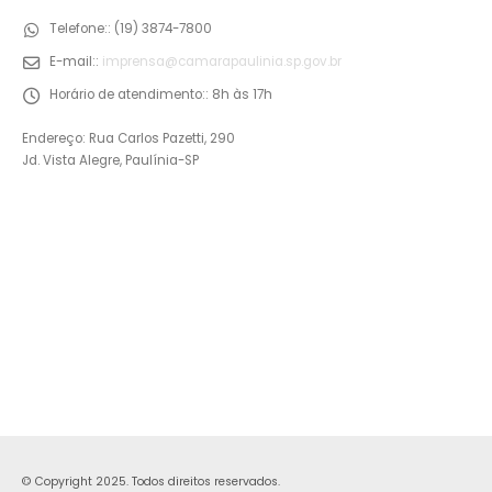
Telefone::
(19) 3874-7800
E-mail::
imprensa@camarapaulinia.sp.gov.br
Horário de atendimento::
8h às 17h
Endereço: Rua Carlos Pazetti, 290
Jd. Vista Alegre, Paulínia-SP
© Copyright 2025. Todos direitos reservados.