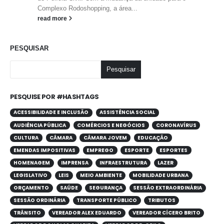
Complexo Rodoshopping, a área...
read more
PESQUISAR
Pesquisar
PESQUISE POR #HASHTAGS
ACESSIBILIDADE E INCLUSÃO
ASSISTÊNCIA SOCIAL
AUDIÊNCIA PÚBLICA
COMÉRCIOS E NEGÓCIOS
CORONAVÍRUS
CULTURA
CÂMARA
CÂMARA JOVEM
EDUCAÇÃO
EMENDAS IMPOSITIVAS
EMPREGO
ESPORTE
ESPORTES
HOMENAGEM
IMPRENSA
INFRAESTRUTURA
LAZER
LEGISLATIVO
LEIS
MEIO AMBIENTE
MOBILIDADE URBANA
ORÇAMENTO
SAÚDE
SEGURANÇA
SESSÃO EXTRAORDINÁRIA
SESSÃO ORDINÁRIA
TRANSPORTE PÚBLICO
TRIBUTOS
TRÂNSITO
VEREADOR ALEX EDUARDO
VEREADOR CÍCERO BRITO