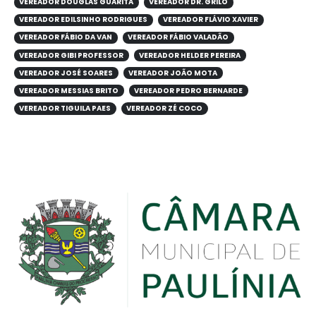
VEREADOR DOUGLAS GUARITA
VEREADOR DR. GRILO
VEREADOR EDILSINHO RODRIGUES
VEREADOR FLÁVIO XAVIER
VEREADOR FÁBIO DA VAN
VEREADOR FÁBIO VALADÃO
VEREADOR GIBI PROFESSOR
VEREADOR HELDER PEREIRA
VEREADOR JOSÉ SOARES
VEREADOR JOÃO MOTA
VEREADOR MESSIAS BRITO
VEREADOR PEDRO BERNARDE
VEREADOR TIGUILA PAES
VEREADOR ZÉ COCO