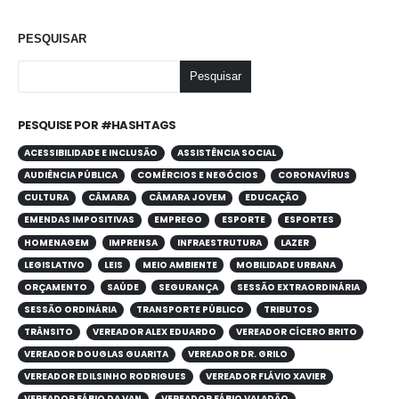
PESQUISAR
Pesquisar
PESQUISE POR #HASHTAGS
ACESSIBILIDADE E INCLUSÃO
ASSISTÊNCIA SOCIAL
AUDIÊNCIA PÚBLICA
COMÉRCIOS E NEGÓCIOS
CORONAVÍRUS
CULTURA
CÂMARA
CÂMARA JOVEM
EDUCAÇÃO
EMENDAS IMPOSITIVAS
EMPREGO
ESPORTE
ESPORTES
HOMENAGEM
IMPRENSA
INFRAESTRUTURA
LAZER
LEGISLATIVO
LEIS
MEIO AMBIENTE
MOBILIDADE URBANA
ORÇAMENTO
SAÚDE
SEGURANÇA
SESSÃO EXTRAORDINÁRIA
SESSÃO ORDINÁRIA
TRANSPORTE PÚBLICO
TRIBUTOS
TRÂNSITO
VEREADOR ALEX EDUARDO
VEREADOR CÍCERO BRITO
VEREADOR DOUGLAS GUARITA
VEREADOR DR. GRILO
VEREADOR EDILSINHO RODRIGUES
VEREADOR FLÁVIO XAVIER
VEREADOR FÁBIO DA VAN
VEREADOR FÁBIO VALADÃO