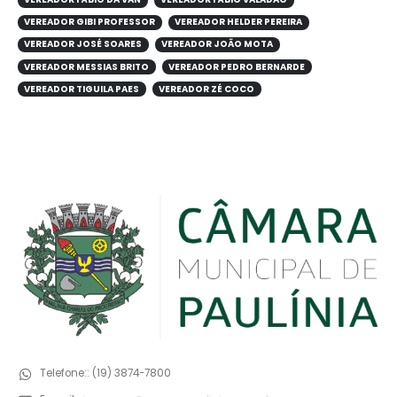
VEREADOR GIBI PROFESSOR
VEREADOR HELDER PEREIRA
VEREADOR JOSÉ SOARES
VEREADOR JOÃO MOTA
VEREADOR MESSIAS BRITO
VEREADOR PEDRO BERNARDE
VEREADOR TIGUILA PAES
VEREADOR ZÉ COCO
Telefone::
(19) 3874-7800