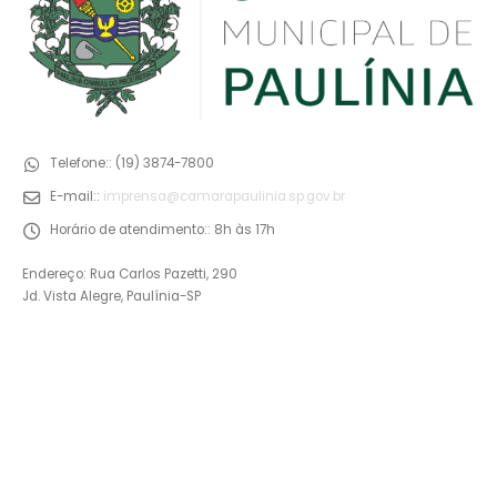
Telefone::
(19) 3874-7800
E-mail::
imprensa@camarapaulinia.sp.gov.br
Horário de atendimento::
8h às 17h
Endereço: Rua Carlos Pazetti, 290
Jd. Vista Alegre, Paulínia-SP