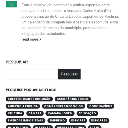
ago
Com o objetivo de incentivar a prática esportiva entre
crianças e adolescentes, o vereador Carlos Kuka (PL)
propõe a criação do Circuito Escolar Esportivo de Paulínia:
um calendário de competições e festivais esportivos entre
as unidades de ensino do município, promovendo a
integração dos estudantes...
read more
PESQUISAR
Pesquisar
PESQUISE POR #HASHTAGS
ACESSIBILIDADE E INCLUSÃO
ASSISTÊNCIA SOCIAL
AUDIÊNCIA PÚBLICA
COMÉRCIOS E NEGÓCIOS
CORONAVÍRUS
CULTURA
CÂMARA
CÂMARA JOVEM
EDUCAÇÃO
EMENDAS IMPOSITIVAS
EMPREGO
ESPORTE
ESPORTES
HOMENAGEM
IMPRENSA
INFRAESTRUTURA
LAZER