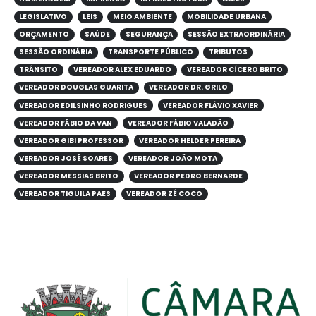
LEGISLATIVO
LEIS
MEIO AMBIENTE
MOBILIDADE URBANA
ORÇAMENTO
SAÚDE
SEGURANÇA
SESSÃO EXTRAORDINÁRIA
SESSÃO ORDINÁRIA
TRANSPORTE PÚBLICO
TRIBUTOS
TRÂNSITO
VEREADOR ALEX EDUARDO
VEREADOR CÍCERO BRITO
VEREADOR DOUGLAS GUARITA
VEREADOR DR. GRILO
VEREADOR EDILSINHO RODRIGUES
VEREADOR FLÁVIO XAVIER
VEREADOR FÁBIO DA VAN
VEREADOR FÁBIO VALADÃO
VEREADOR GIBI PROFESSOR
VEREADOR HELDER PEREIRA
VEREADOR JOSÉ SOARES
VEREADOR JOÃO MOTA
VEREADOR MESSIAS BRITO
VEREADOR PEDRO BERNARDE
VEREADOR TIGUILA PAES
VEREADOR ZÉ COCO