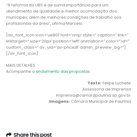
“A reforma da UBS é de suma importância para um
atendimento de qualidade e melhor acomodação dos
munícipes, além de melhores condições de trabalho aos
profissionais da área”, afirma Marcelo.
[av_font_icon icon=’ue801′ font=’cmp’ style=” caption=” link=”
linktarget=” size=’20px’ position=’left’ animation=” color=” id=”
custom_class=” av_uid=’av-phcxu8′ admin_preview_bg=”]
[/av_font_icon]
MAIS DETALHES
Acompanhe
o andamento das propostas
.
Texto:
Felipe Luchete
Assessoria de Imprensa
imprensa@camarapaulinia.sp.gov.br
Imagens:
Câmara Municipal de Paulínia
Share this post