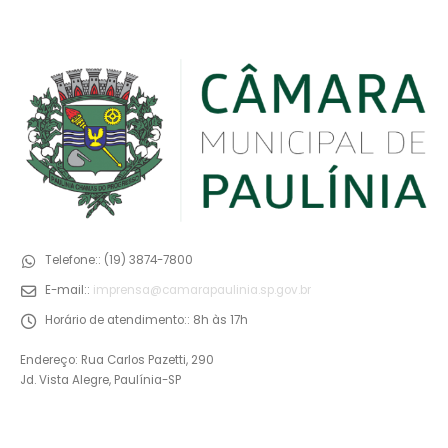
Telefone::
(19) 3874-7800
E-mail::
imprensa@camarapaulinia.sp.gov.br
Horário de atendimento::
8h às 17h
Endereço: Rua Carlos Pazetti, 290
Jd. Vista Alegre, Paulínia-SP