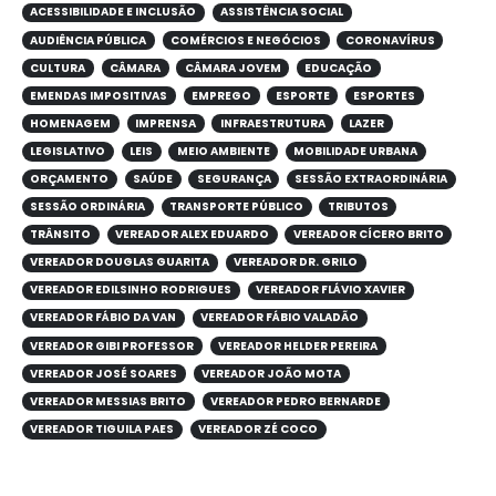
ACESSIBILIDADE E INCLUSÃO
ASSISTÊNCIA SOCIAL
AUDIÊNCIA PÚBLICA
COMÉRCIOS E NEGÓCIOS
CORONAVÍRUS
CULTURA
CÂMARA
CÂMARA JOVEM
EDUCAÇÃO
EMENDAS IMPOSITIVAS
EMPREGO
ESPORTE
ESPORTES
HOMENAGEM
IMPRENSA
INFRAESTRUTURA
LAZER
LEGISLATIVO
LEIS
MEIO AMBIENTE
MOBILIDADE URBANA
ORÇAMENTO
SAÚDE
SEGURANÇA
SESSÃO EXTRAORDINÁRIA
SESSÃO ORDINÁRIA
TRANSPORTE PÚBLICO
TRIBUTOS
TRÂNSITO
VEREADOR ALEX EDUARDO
VEREADOR CÍCERO BRITO
VEREADOR DOUGLAS GUARITA
VEREADOR DR. GRILO
VEREADOR EDILSINHO RODRIGUES
VEREADOR FLÁVIO XAVIER
VEREADOR FÁBIO DA VAN
VEREADOR FÁBIO VALADÃO
VEREADOR GIBI PROFESSOR
VEREADOR HELDER PEREIRA
VEREADOR JOSÉ SOARES
VEREADOR JOÃO MOTA
VEREADOR MESSIAS BRITO
VEREADOR PEDRO BERNARDE
VEREADOR TIGUILA PAES
VEREADOR ZÉ COCO