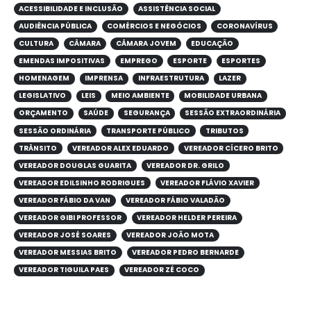
ACESSIBILIDADE E INCLUSÃO
ASSISTÊNCIA SOCIAL
AUDIÊNCIA PÚBLICA
COMÉRCIOS E NEGÓCIOS
CORONAVÍRUS
CULTURA
CÂMARA
CÂMARA JOVEM
EDUCAÇÃO
EMENDAS IMPOSITIVAS
EMPREGO
ESPORTE
ESPORTES
HOMENAGEM
IMPRENSA
INFRAESTRUTURA
LAZER
LEGISLATIVO
LEIS
MEIO AMBIENTE
MOBILIDADE URBANA
ORÇAMENTO
SAÚDE
SEGURANÇA
SESSÃO EXTRAORDINÁRIA
SESSÃO ORDINÁRIA
TRANSPORTE PÚBLICO
TRIBUTOS
TRÂNSITO
VEREADOR ALEX EDUARDO
VEREADOR CÍCERO BRITO
VEREADOR DOUGLAS GUARITA
VEREADOR DR. GRILO
VEREADOR EDILSINHO RODRIGUES
VEREADOR FLÁVIO XAVIER
VEREADOR FÁBIO DA VAN
VEREADOR FÁBIO VALADÃO
VEREADOR GIBI PROFESSOR
VEREADOR HELDER PEREIRA
VEREADOR JOSÉ SOARES
VEREADOR JOÃO MOTA
VEREADOR MESSIAS BRITO
VEREADOR PEDRO BERNARDE
VEREADOR TIGUILA PAES
VEREADOR ZÉ COCO