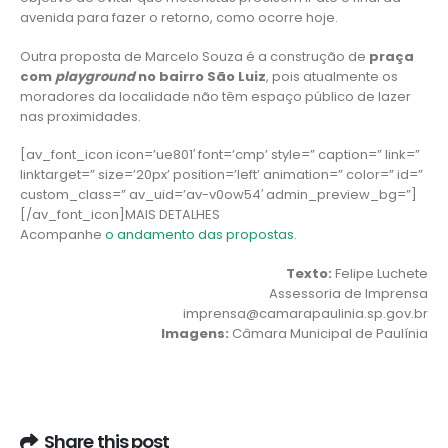
avenida para fazer o retorno, como ocorre hoje.
Outra proposta de Marcelo Souza é a construção de
praça
com
playground
no bairro São Luiz
, pois atualmente os
moradores da localidade não têm espaço público de lazer
nas proximidades.
[av_font_icon icon=’ue801′ font=’cmp’ style=” caption=” link=”
linktarget=” size=’20px’ position=’left’ animation=” color=” id=”
custom_class=” av_uid=’av-v0ow54′ admin_preview_bg=”]
[/av_font_icon]MAIS DETALHES
Acompanhe
o andamento das propostas
.
Texto:
Felipe Luchete
Assessoria de Imprensa
imprensa@camarapaulinia.sp.gov.br
Imagens:
Câmara Municipal de Paulínia
Share this post