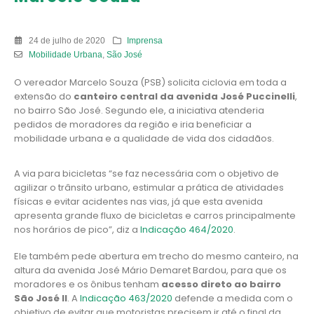
24 de julho de 2020
Imprensa
Mobilidade Urbana
,
São José
O vereador Marcelo Souza (PSB) solicita ciclovia em toda a
extensão do
canteiro central da avenida José Puccinelli
,
no bairro São José. Segundo ele, a iniciativa atenderia
pedidos de moradores da região e iria beneficiar a
mobilidade urbana e a qualidade de vida dos cidadãos.
A via para bicicletas “se faz necessária com o objetivo de
agilizar o trânsito urbano, estimular a prática de atividades
físicas e evitar acidentes nas vias, já que esta avenida
apresenta grande fluxo de bicicletas e carros principalmente
nos horários de pico”, diz a
Indicação 464/2020
.
Ele também pede abertura em trecho do mesmo canteiro, na
altura da avenida José Mário Demaret Bardou, para que os
moradores e os ônibus tenham
acesso direto ao bairro
São José II
. A
Indicação 463/2020
defende a medida com o
objetivo de evitar que motoristas precisem ir até o final da