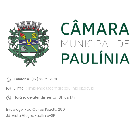
Telefone::
(19) 3874-7800
E-mail::
imprensa@camarapaulinia.sp.gov.br
Horário de atendimento::
8h às 17h
Endereço: Rua Carlos Pazetti, 290
Jd. Vista Alegre, Paulínia-SP