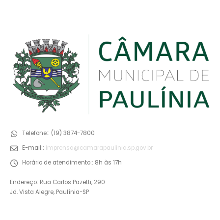
Telefone::
(19) 3874-7800
E-mail::
imprensa@camarapaulinia.sp.gov.br
Horário de atendimento::
8h às 17h
Endereço: Rua Carlos Pazetti, 290
Jd. Vista Alegre, Paulínia-SP