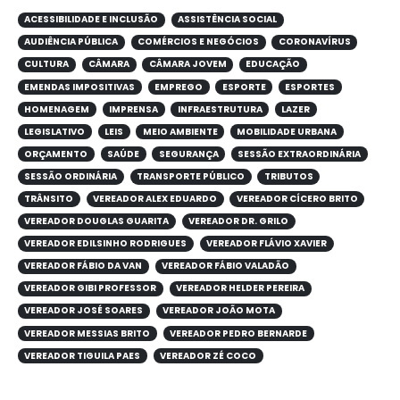
ACESSIBILIDADE E INCLUSÃO
ASSISTÊNCIA SOCIAL
AUDIÊNCIA PÚBLICA
COMÉRCIOS E NEGÓCIOS
CORONAVÍRUS
CULTURA
CÂMARA
CÂMARA JOVEM
EDUCAÇÃO
EMENDAS IMPOSITIVAS
EMPREGO
ESPORTE
ESPORTES
HOMENAGEM
IMPRENSA
INFRAESTRUTURA
LAZER
LEGISLATIVO
LEIS
MEIO AMBIENTE
MOBILIDADE URBANA
ORÇAMENTO
SAÚDE
SEGURANÇA
SESSÃO EXTRAORDINÁRIA
SESSÃO ORDINÁRIA
TRANSPORTE PÚBLICO
TRIBUTOS
TRÂNSITO
VEREADOR ALEX EDUARDO
VEREADOR CÍCERO BRITO
VEREADOR DOUGLAS GUARITA
VEREADOR DR. GRILO
VEREADOR EDILSINHO RODRIGUES
VEREADOR FLÁVIO XAVIER
VEREADOR FÁBIO DA VAN
VEREADOR FÁBIO VALADÃO
VEREADOR GIBI PROFESSOR
VEREADOR HELDER PEREIRA
VEREADOR JOSÉ SOARES
VEREADOR JOÃO MOTA
VEREADOR MESSIAS BRITO
VEREADOR PEDRO BERNARDE
VEREADOR TIGUILA PAES
VEREADOR ZÉ COCO