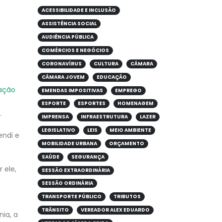
ACESSIBILIDADE E INCLUSÃO
ASSISTÊNCIA SOCIAL
AUDIÊNCIA PÚBLICA
COMÉRCIOS E NEGÓCIOS
CORONAVÍRUS
CULTURA
CÂMARA
CÂMARA JOVEM
EDUCAÇÃO
cação
EMENDAS IMPOSITIVAS
EMPREGO
ESPORTE
ESPORTES
HOMENAGEM
.
IMPRENSA
INFRAESTRUTURA
LAZER
LEGISLATIVO
LEIS
MEIO AMBIENTE
endi e
MOBILIDADE URBANA
ORÇAMENTO
SAÚDE
SEGURANÇA
 ele,
SESSÃO EXTRAORDINÁRIA
SESSÃO ORDINÁRIA
TRANSPORTE PÚBLICO
TRIBUTOS
TRÂNSITO
VEREADOR ALEX EDUARDO
nia, a