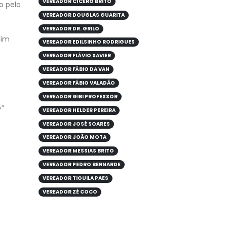
VEREADOR CÍCERO BRITO
o pelo
VEREADOR DOUGLAS GUARITA
VEREADOR DR. GRILO
dim
VEREADOR EDILSINHO RODRIGUES
VEREADOR FLÁVIO XAVIER
VEREADOR FÁBIO DA VAN
VEREADOR FÁBIO VALADÃO
VEREADOR GIBI PROFESSOR
=”
VEREADOR HELDER PEREIRA
VEREADOR JOSÉ SOARES
VEREADOR JOÃO MOTA
VEREADOR MESSIAS BRITO
VEREADOR PEDRO BERNARDE
VEREADOR TIGUILA PAES
VEREADOR ZÉ COCO