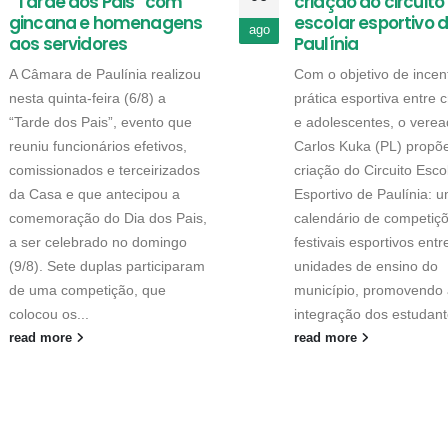
“Tarde dos Pais” com
criação do circuito
gincana e homenagens
escolar esportivo 
ago
aos servidores
Paulínia
A Câmara de Paulínia realizou
Com o objetivo de incent
nesta quinta-feira (6/8) a
prática esportiva entre 
“Tarde dos Pais”, evento que
e adolescentes, o verea
reuniu funcionários efetivos,
Carlos Kuka (PL) propõ
comissionados e terceirizados
criação do Circuito Esco
da Casa e que antecipou a
Esportivo de Paulínia: 
comemoração do Dia dos Pais,
calendário de competiç
a ser celebrado no domingo
festivais esportivos entr
(9/8). Sete duplas participaram
unidades de ensino do
de uma competição, que
município, promovendo 
colocou os...
integração dos estudant
read more
read more