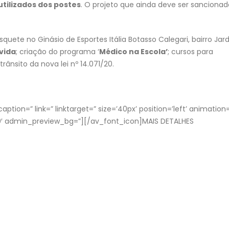
utilizados dos postes
. O projeto que ainda deve ser sancionad
quete no Ginásio de Esportes Itália Botasso Calegari, bairro Jar
vida
; criação do programa ‘
Médico na Escola’
; cursos para
rânsito da nova lei nº 14.071/20.
ption=” link=” linktarget=” size=’40px’ position=’left’ animation
t0′ admin_preview_bg=”][/av_font_icon]MAIS DETALHES