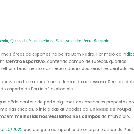
scola
,
Qualivida
,
Sinalização de Solo
,
Vereador Pedro Bernarde
 mais áreas de esportes no bairro Bom Retiro. Por meio da
Indi
 um
Centro Esportivo
, contendo campo de futebol, quadras
 melhor atendimento das necessidades dos seus frequentadores
sportivo no bom retiro é uma demanda necessária. Sempre def
o esporte de Paulínia”, explica ele.
que pôde conferir de perto algumas das melhorias propostas por
nte das escolas, o início das atividades do
Unidade do Poupa
 também
melhorias nos vestiários nos campos
do município.
Lei 20/2022
que obriga a companhia de energia elétrica de Paulí