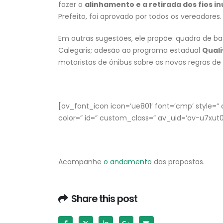
fazer o
alinhamento e a retirada dos fios in
Prefeito, foi aprovado por todos os vereadores.
Em outras sugestões, ele propõe: quadra de bas
Calegaris; adesão ao programa estadual
Quali
motoristas de ônibus sobre as novas regras de t
[av_font_icon icon=’ue801′ font=’cmp’ style=” ca
color=” id=” custom_class=” av_uid=’av-u7xu
Acompanhe
o andamento
das propostas.
Share this post