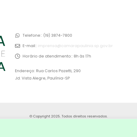
Telefone::
(19) 3874-7800
E-mail::
imprensa@camarapaulinia.sp.gov.br
Horário de atendimento::
8h às 17h
Endereço: Rua Carlos Pazetti, 290
Jd. Vista Alegre, Paulínia-SP
© Copyright 2025. Todos direitos reservados.