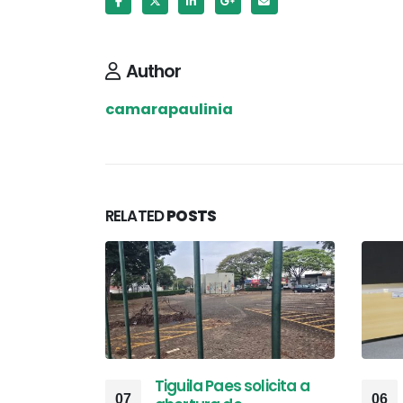
Author
camarapaulinia
RELATED
POSTS
Tiguila Paes solicita a
07
06