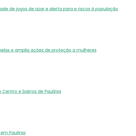
dade de jogos de azar e alerta para e riscos à população
inelas e amplia ações de proteção a mulheres
Centro e bairros de Paulínia
em Paulínia