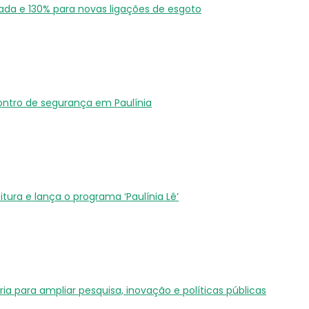
ada e 130% para novas ligações de esgoto
ntro de segurança em Paulínia
eitura e lança o programa ‘Paulínia Lê’
ia para ampliar pesquisa, inovação e políticas públicas