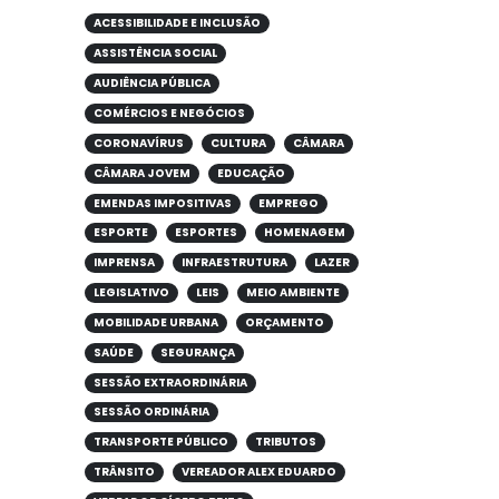
ACESSIBILIDADE E INCLUSÃO
ASSISTÊNCIA SOCIAL
AUDIÊNCIA PÚBLICA
COMÉRCIOS E NEGÓCIOS
CORONAVÍRUS
CULTURA
CÂMARA
CÂMARA JOVEM
EDUCAÇÃO
EMENDAS IMPOSITIVAS
EMPREGO
ESPORTE
ESPORTES
HOMENAGEM
IMPRENSA
INFRAESTRUTURA
LAZER
LEGISLATIVO
LEIS
MEIO AMBIENTE
MOBILIDADE URBANA
ORÇAMENTO
SAÚDE
SEGURANÇA
SESSÃO EXTRAORDINÁRIA
SESSÃO ORDINÁRIA
TRANSPORTE PÚBLICO
TRIBUTOS
TRÂNSITO
VEREADOR ALEX EDUARDO