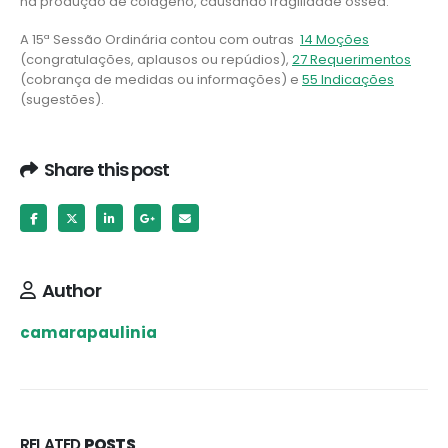
na produção de colágeno, causando fragilidade óssea.
A 15ª Sessão Ordinária contou com outras
14 Moções
(congratulações, aplausos ou repúdios),
27 Requerimentos
(cobrança de medidas ou informações) e
55 Indicações
(sugestões).
Share this post
Author
camarapaulinia
RELATED
POSTS