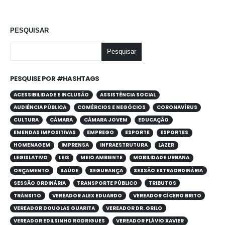
PESQUISAR
Pesquisar
PESQUISE POR #HASHTAGS
ACESSIBILIDADE E INCLUSÃO
ASSISTÊNCIA SOCIAL
AUDIÊNCIA PÚBLICA
COMÉRCIOS E NEGÓCIOS
CORONAVÍRUS
CULTURA
CÂMARA
CÂMARA JOVEM
EDUCAÇÃO
EMENDAS IMPOSITIVAS
EMPREGO
ESPORTE
ESPORTES
HOMENAGEM
IMPRENSA
INFRAESTRUTURA
LAZER
LEGISLATIVO
LEIS
MEIO AMBIENTE
MOBILIDADE URBANA
ORÇAMENTO
SAÚDE
SEGURANÇA
SESSÃO EXTRAORDINÁRIA
SESSÃO ORDINÁRIA
TRANSPORTE PÚBLICO
TRIBUTOS
TRÂNSITO
VEREADOR ALEX EDUARDO
VEREADOR CÍCERO BRITO
VEREADOR DOUGLAS GUARITA
VEREADOR DR. GRILO
VEREADOR EDILSINHO RODRIGUES
VEREADOR FLÁVIO XAVIER