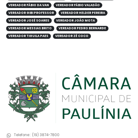
VEREADOR FÁBIO DA VAN
VEREADOR FÁBIO VALADÃO
VEREADOR GIBI PROFESSOR
VEREADOR HELDER PEREIRA
VEREADOR JOSÉ SOARES
VEREADOR JOÃO MOTA
VEREADOR MESSIAS BRITO
VEREADOR PEDRO BERNARDE
VEREADOR TIGUILA PAES
VEREADOR ZÉ COCO
Telefone::
(19) 3874-7800