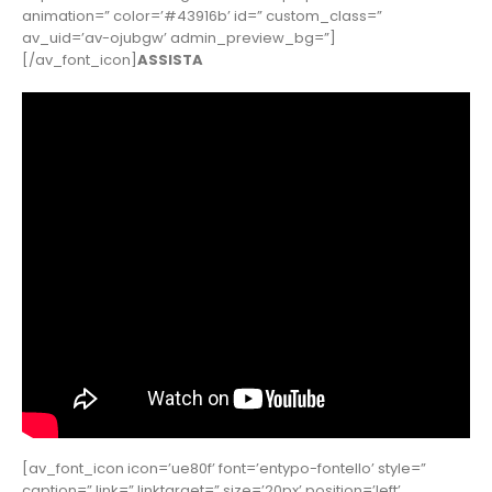
animation=” color=’#43916b’ id=” custom_class=”
av_uid=’av-ojubgw’ admin_preview_bg=”]
[/av_font_icon]
ASSISTA
[av_font_icon icon=’ue80f’ font=’entypo-fontello’ style=”
caption=” link=” linktarget=” size=’20px’ position=’left’