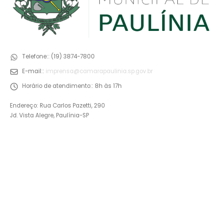
Telefone::
(19) 3874-7800
E-mail::
imprensa@camarapaulinia.sp.gov.br
Horário de atendimento::
8h às 17h
Endereço: Rua Carlos Pazetti, 290
Jd. Vista Alegre, Paulínia-SP