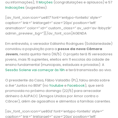
ou informações), 11
Moções
(congratulações e aplausos) e 57
Indicações
(sugestões).
[av_font_icon icon=’ue817′ font=’entypo-fontello’ style=”
caption=” link=” linktarget=” size=’20px’ position=’left’
animation=” color=” id=” custom_class=” av_uid=’av-1bbyz9r’
admin_preview_bg=”][/av_font_icon]AGENDA
Em entrevista, o vereador Edilsinho Rodrigues (Solidariedade)
convidou a população para a
posse da nova Câmara
Jovem
, nesta quinta-feira (19/5). O projeto terá 15 vereadores
jovens, mais 15 suplentes, eleitos em 11 escolas da cidade de
ensino fundamental (municipais, estaduais e privadas). A
Sessão Solene vai começar às 19h
e terá transmissão ao vivo.
O presidente da Casa, Fábio Valadão (PL), falou ainda sobre
a
live
“Juntos no BEM” (no
Youtube
e
Facebook
), que será
promovida no próximo domingo (22/5) para arrecadar
dinheiro à AUPACC (Amigos Unidos por Amor contra o
Câncer), além de agasalhos e alimentos a famílias carentes.
[av_font_icon icon=’ue80d’ font=’entypo-fontello’ style=”
caption=” link=” linktarget=” size=’20px’ position=’left’