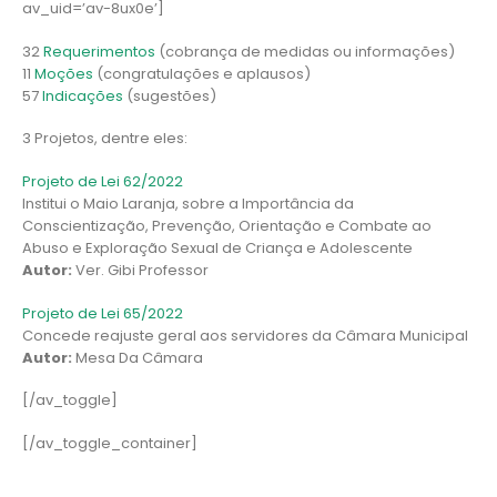
av_uid=’av-8ux0e’]
32
Requerimentos
(cobrança de medidas ou informações)
11
Moções
(congratulações e aplausos)
57
Indicações
(sugestões)
3 Projetos, dentre eles:
Projeto de Lei 62/2022
Institui o Maio Laranja, sobre a Importância da
Conscientização, Prevenção, Orientação e Combate ao
Abuso e Exploração Sexual de Criança e Adolescente
Autor:
Ver. Gibi Professor
Projeto de Lei 65/2022
Concede reajuste geral aos servidores da Câmara Municipal
Autor:
Mesa Da Câmara
[/av_toggle]
[/av_toggle_container]