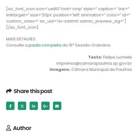
[av_font_icon icon=’ue801′ font=’cmp’ style=” caption=” link=”
linktarget=” size=’20px’ position=’left’ animation=” color=” id=”
custom_class=” av_uid=’av-sdsfmt’ admin_preview_bg=”]
[/av_font_icon]
MAIS DETALHES
Consulte a
pauta completa
da 16ª Sessão Ordinária.
Texto:
Felipe Luchete
imprensa@camarapaulinia.sp.gov.br
Imagens:
Câmara Municipal de Paulínia
Share this post
Author