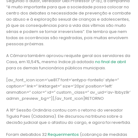
Segundo o autor, vereador Gibi Professor (PTB), a campanha
“é muito importante para que a sociedade possa colocar no
centro dos debates a necessidade de prevenção e combate
ao abuso e à exploração sexual de crianças e adolescentes,
já que as consequências para a vida das vítimas são muito
sérias e podem se tornar irreversíveis”. Ele lembra que nem
todas as ocorrências são registradas, pois muitas envolvem
pessoas próximas.
A Câmara também aprovou reajuste geral aos servidores da
Casa, em 10,54%, mesmo índice já adotado
no final de abril
para os demais funcionários públicos municipais.
[av_font_icon icon=’ue817′ font=’entypo-fontello’ style=”
caption=” link=” linktarget=” size=’20px’ position=’left’
animation=” color=” id=” custom_class=” av_uid=’av-1bbyz9r’
admin_preview_bg=”][/av_font_icon]RETORNO
A 16ª Sessão Ordinária contou com o retorno do vereador
Tiguila Paes (Cidadania). Ele discursou na tribuna sobre a
decisão judicial que o afastou do cargo, e agora foi revertida.
Foram debatidos 32
Requerimentos
(cobrança de medidas