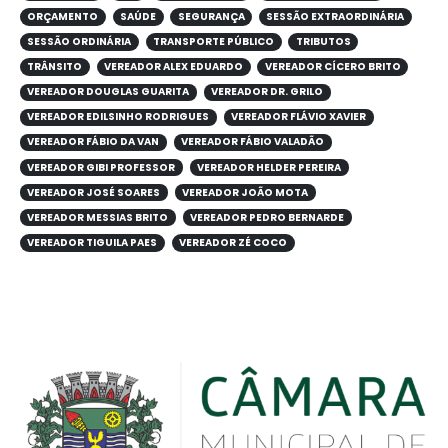
ORÇAMENTO
SAÚDE
SEGURANÇA
SESSÃO EXTRAORDINÁRIA
SESSÃO ORDINÁRIA
TRANSPORTE PÚBLICO
TRIBUTOS
TRÂNSITO
VEREADOR ALEX EDUARDO
VEREADOR CÍCERO BRITO
VEREADOR DOUGLAS GUARITA
VEREADOR DR. GRILO
VEREADOR EDILSINHO RODRIGUES
VEREADOR FLÁVIO XAVIER
VEREADOR FÁBIO DA VAN
VEREADOR FÁBIO VALADÃO
VEREADOR GIBI PROFESSOR
VEREADOR HELDER PEREIRA
VEREADOR JOSÉ SOARES
VEREADOR JOÃO MOTA
VEREADOR MESSIAS BRITO
VEREADOR PEDRO BERNARDE
VEREADOR TIGUILA PAES
VEREADOR ZÉ COCO