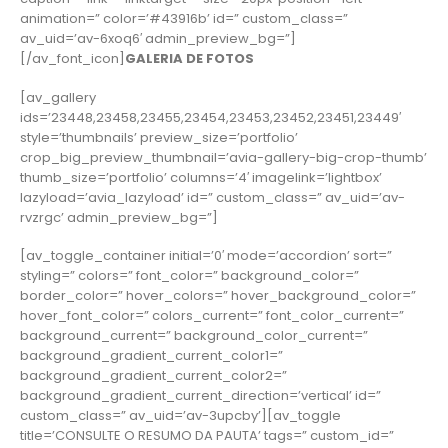
animation=” color=’#43916b’ id=” custom_class=”
av_uid=’av-6xoq6′ admin_preview_bg=”]
[/av_font_icon]
GALERIA DE FOTOS
[av_gallery
ids=’23448,23458,23455,23454,23453,23452,23451,23449′
style=’thumbnails’ preview_size=’portfolio’
crop_big_preview_thumbnail=’avia-gallery-big-crop-thumb’
thumb_size=’portfolio’ columns=’4′ imagelink=’lightbox’
lazyload=’avia_lazyload’ id=” custom_class=” av_uid=’av-
rvzrgc’ admin_preview_bg=”]
[av_toggle_container initial=’0′ mode=’accordion’ sort=”
styling=” colors=” font_color=” background_color=”
border_color=” hover_colors=” hover_background_color=”
hover_font_color=” colors_current=” font_color_current=”
background_current=” background_color_current=”
background_gradient_current_color1=”
background_gradient_current_color2=”
background_gradient_current_direction=’vertical’ id=”
custom_class=” av_uid=’av-3upcby’][av_toggle
title=’CONSULTE O RESUMO DA PAUTA’ tags=” custom_id=”