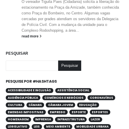
O vereador Tiguila Paes (Cidadania) solicita a liberação do
estacionamento na Praça da Amizade, também conhecida
como Praça do Bombeiro, no Centro. Algumas vagas
cercadas por grades atendiam os servidores da Delegacia
de Polícia Civil. Com a mudança da unidade para o
Complexo Rodoshopping, a área...
read more
PESQUISAR
Pesquisar
PESQUISE POR #HASHTAGS
ACESSIBILIDADE E INCLUSÃO
ASSISTÊNCIA SOCIAL
AUDIÊNCIA PÚBLICA
COMÉRCIOS E NEGÓCIOS
CORONAVÍRUS
CULTURA
CÂMARA
CÂMARA JOVEM
EDUCAÇÃO
EMENDAS IMPOSITIVAS
EMPREGO
ESPORTE
ESPORTES
HOMENAGEM
IMPRENSA
INFRAESTRUTURA
LAZER
LEGISLATIVO
LEIS
MEIO AMBIENTE
MOBILIDADE URBANA