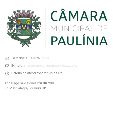
Telefone::
(19) 3874-7800
E-mail::
imprensa@camarapaulinia.sp.gov.br
Horário de atendimento::
8h às 17h
Endereço: Rua Carlos Pazetti, 290
Jd. Vista Alegre, Paulínia-SP