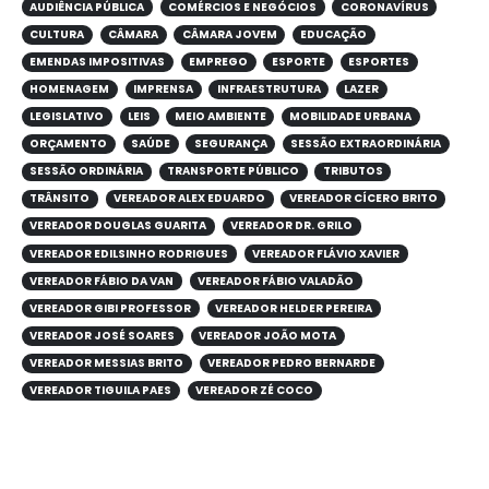
AUDIÊNCIA PÚBLICA
COMÉRCIOS E NEGÓCIOS
CORONAVÍRUS
CULTURA
CÂMARA
CÂMARA JOVEM
EDUCAÇÃO
EMENDAS IMPOSITIVAS
EMPREGO
ESPORTE
ESPORTES
HOMENAGEM
IMPRENSA
INFRAESTRUTURA
LAZER
LEGISLATIVO
LEIS
MEIO AMBIENTE
MOBILIDADE URBANA
ORÇAMENTO
SAÚDE
SEGURANÇA
SESSÃO EXTRAORDINÁRIA
SESSÃO ORDINÁRIA
TRANSPORTE PÚBLICO
TRIBUTOS
TRÂNSITO
VEREADOR ALEX EDUARDO
VEREADOR CÍCERO BRITO
VEREADOR DOUGLAS GUARITA
VEREADOR DR. GRILO
VEREADOR EDILSINHO RODRIGUES
VEREADOR FLÁVIO XAVIER
VEREADOR FÁBIO DA VAN
VEREADOR FÁBIO VALADÃO
VEREADOR GIBI PROFESSOR
VEREADOR HELDER PEREIRA
VEREADOR JOSÉ SOARES
VEREADOR JOÃO MOTA
VEREADOR MESSIAS BRITO
VEREADOR PEDRO BERNARDE
VEREADOR TIGUILA PAES
VEREADOR ZÉ COCO