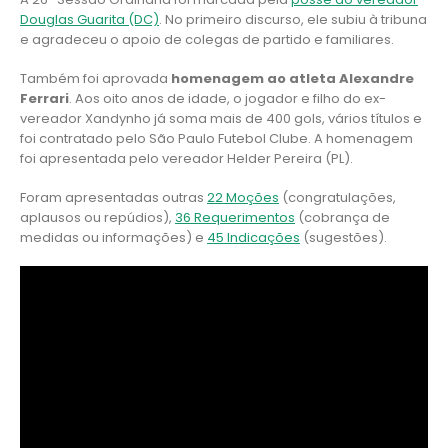
Douglas Guarita (DC)
. No primeiro discurso, ele subiu à tribuna
e agradeceu o apoio de colegas de partido e familiares.
Também foi aprovada
homenagem ao atleta Alexandre
Ferrari
. Aos oito anos de idade, o jogador e filho do ex-
vereador Xandynho já soma mais de 400 gols, vários títulos e
foi contratado pelo São Paulo Futebol Clube. A homenagem
foi apresentada pelo vereador Helder Pereira (PL).
Foram apresentadas outras
22 Moções
(congratulações,
aplausos ou repúdios),
36 Requerimentos
(cobrança de
medidas ou informações) e
45 Indicações
(sugestões).