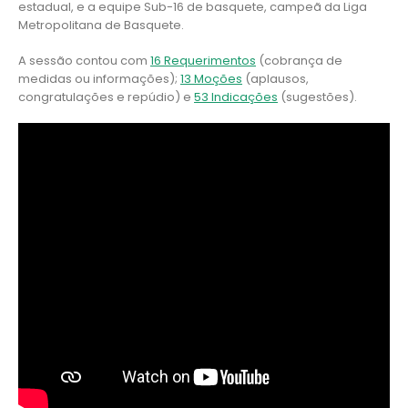
estadual, e a equipe Sub-16 de basquete, campeã da Liga
Metropolitana de Basquete.
A sessão contou com
16 Requerimentos
(cobrança de
medidas ou informações);
13 Moções
(aplausos,
congratulações e repúdio) e
53 Indicações
(sugestões).