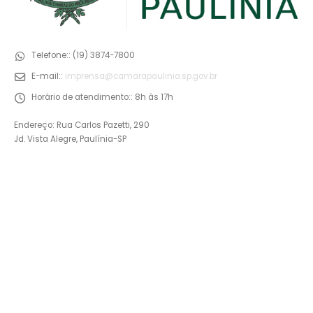
Telefone::
(19) 3874-7800
E-mail::
imprensa@camarapaulinia.sp.gov.br
Horário de atendimento::
8h às 17h
Endereço: Rua Carlos Pazetti, 290
Jd. Vista Alegre, Paulínia-SP