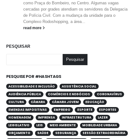
como Praça do Bombeiro, no Centro. Algumas vagas
cercadas por grades atendiam os servidores da Delegacia
de Polícia Civil. Com a mudança da unidade para o
Complexo Rodoshopping, a área...
read more
PESQUISAR
Pesquisar
PESQUISE POR #HASHTAGS
ACESSIBILIDADE E INCLUSÃO
ASSISTÊNCIA SOCIAL
AUDIÊNCIA PÚBLICA
COMÉRCIOS E NEGÓCIOS
CORONAVÍRUS
CULTURA
CÂMARA
CÂMARA JOVEM
EDUCAÇÃO
EMENDAS IMPOSITIVAS
EMPREGO
ESPORTE
ESPORTES
HOMENAGEM
IMPRENSA
INFRAESTRUTURA
LAZER
LEGISLATIVO
LEIS
MEIO AMBIENTE
MOBILIDADE URBANA
ORÇAMENTO
SAÚDE
SEGURANÇA
SESSÃO EXTRAORDINÁRIA