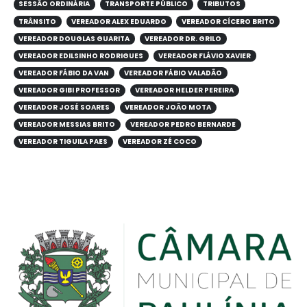
SESSÃO ORDINÁRIA
TRANSPORTE PÚBLICO
TRIBUTOS
TRÂNSITO
VEREADOR ALEX EDUARDO
VEREADOR CÍCERO BRITO
VEREADOR DOUGLAS GUARITA
VEREADOR DR. GRILO
VEREADOR EDILSINHO RODRIGUES
VEREADOR FLÁVIO XAVIER
VEREADOR FÁBIO DA VAN
VEREADOR FÁBIO VALADÃO
VEREADOR GIBI PROFESSOR
VEREADOR HELDER PEREIRA
VEREADOR JOSÉ SOARES
VEREADOR JOÃO MOTA
VEREADOR MESSIAS BRITO
VEREADOR PEDRO BERNARDE
VEREADOR TIGUILA PAES
VEREADOR ZÉ COCO