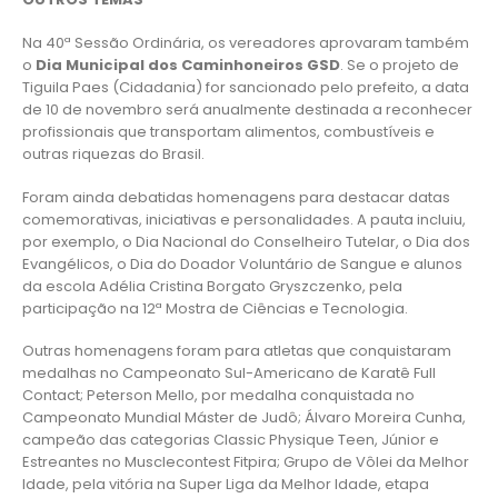
Na 40ª Sessão Ordinária, os vereadores aprovaram também
o
Dia Municipal dos Caminhoneiros GSD
. Se o projeto de
Tiguila Paes (Cidadania) for sancionado pelo prefeito, a data
de 10 de novembro será anualmente destinada a reconhecer
profissionais que transportam alimentos, combustíveis e
outras riquezas do Brasil.
Foram ainda debatidas homenagens para destacar datas
comemorativas, iniciativas e personalidades. A pauta incluiu,
por exemplo, o Dia Nacional do Conselheiro Tutelar, o Dia dos
Evangélicos, o Dia do Doador Voluntário de Sangue e alunos
da escola Adélia Cristina Borgato Gryszczenko, pela
participação na 12ª Mostra de Ciências e Tecnologia.
Outras homenagens foram para atletas que conquistaram
medalhas no Campeonato Sul-Americano de Karatê Full
Contact; Peterson Mello, por medalha conquistada no
Campeonato Mundial Máster de Judô; Álvaro Moreira Cunha,
campeão das categorias Classic Physique Teen, Júnior e
Estreantes no Musclecontest Fitpira; Grupo de Vôlei da Melhor
Idade, pela vitória na Super Liga da Melhor Idade, etapa