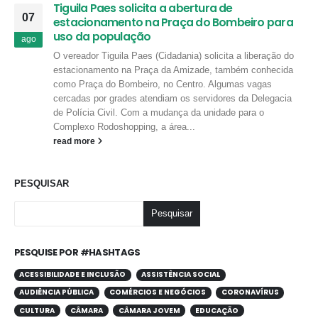
Tiguila Paes solicita a abertura de
07
estacionamento na Praça do Bombeiro para
uso da população
ago
O vereador Tiguila Paes (Cidadania) solicita a liberação do
estacionamento na Praça da Amizade, também conhecida
como Praça do Bombeiro, no Centro. Algumas vagas
cercadas por grades atendiam os servidores da Delegacia
de Polícia Civil. Com a mudança da unidade para o
Complexo Rodoshopping, a área...
read more
PESQUISAR
Pesquisar
PESQUISE POR #HASHTAGS
ACESSIBILIDADE E INCLUSÃO
ASSISTÊNCIA SOCIAL
AUDIÊNCIA PÚBLICA
COMÉRCIOS E NEGÓCIOS
CORONAVÍRUS
CULTURA
CÂMARA
CÂMARA JOVEM
EDUCAÇÃO