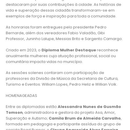
destacaram por suas contribuições à cidade. As histórias de
vida e superação dessas cidadãs transformaram-se em
exemplos de força e inspiração para toda a comunidade.
As honrarias foram entregues pelo presidente Pedro
Bernarde, além dos vereadores Fabio Valadão, Gibi
Professor, Juninho Lalupe, Messias Brito e Sargento Camargo.
Criado em 2023, o
Diploma Mulher Destaque
reconhece
anualmente mulheres cuja atuação profissional, social ou
comunitária impacta vidas no município.
As sessões solenes contaram com participação de
professores da Divisão de Música da Secretaria de Cultura,
Turismo e Eventos: William Lopes, Pedro Heliz e Willian Volk.
HOMENAGEADAS
Entre as diplomadas estão
Alessandra Nunes de Gusmão
Tomson
, administradora e gestora do projeto Asa, Amor,
Superação e Autismo;
Camila Brum de Almeida Carvalho
,
formada em pedagogia e participante assídua do grupo de
corrida Road Runner; e
Cleuza Aparecida Alves Ferreira
,