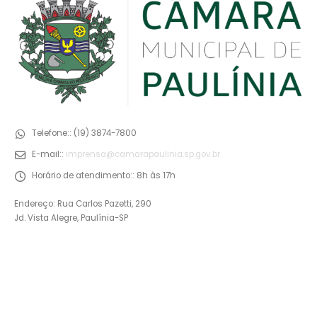
Telefone::
(19) 3874-7800
E-mail::
imprensa@camarapaulinia.sp.gov.br
Horário de atendimento::
8h às 17h
Endereço: Rua Carlos Pazetti, 290
Jd. Vista Alegre, Paulínia-SP