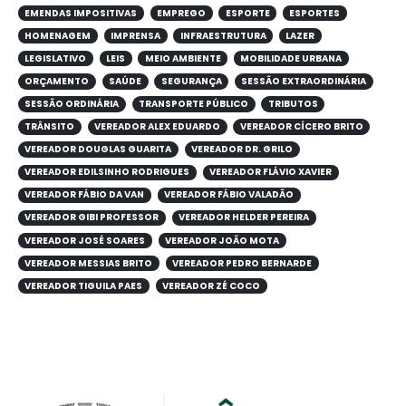
EMENDAS IMPOSITIVAS
EMPREGO
ESPORTE
ESPORTES
HOMENAGEM
IMPRENSA
INFRAESTRUTURA
LAZER
LEGISLATIVO
LEIS
MEIO AMBIENTE
MOBILIDADE URBANA
ORÇAMENTO
SAÚDE
SEGURANÇA
SESSÃO EXTRAORDINÁRIA
SESSÃO ORDINÁRIA
TRANSPORTE PÚBLICO
TRIBUTOS
TRÂNSITO
VEREADOR ALEX EDUARDO
VEREADOR CÍCERO BRITO
VEREADOR DOUGLAS GUARITA
VEREADOR DR. GRILO
VEREADOR EDILSINHO RODRIGUES
VEREADOR FLÁVIO XAVIER
VEREADOR FÁBIO DA VAN
VEREADOR FÁBIO VALADÃO
VEREADOR GIBI PROFESSOR
VEREADOR HELDER PEREIRA
VEREADOR JOSÉ SOARES
VEREADOR JOÃO MOTA
VEREADOR MESSIAS BRITO
VEREADOR PEDRO BERNARDE
VEREADOR TIGUILA PAES
VEREADOR ZÉ COCO