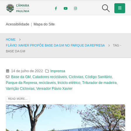
Acessibilidade
|
Mapa do Site
HOME
FLÁVIO XAVIER PROPÕE BASE DA GM NO PARQUE DA REPRESA
TAG -
BASE DA GM
14 de julho de 2022
Imprensa
Base da GM
,
Catadores recicláveis
,
Ciclovias
,
Código Sanitário
,
Parque da Represa
,
reciclaveis
,
triciclo elétrico
,
Triturador de madeira
,
Varrição Ciclovias
,
Vereador Flávio Xavier
READ MORE...