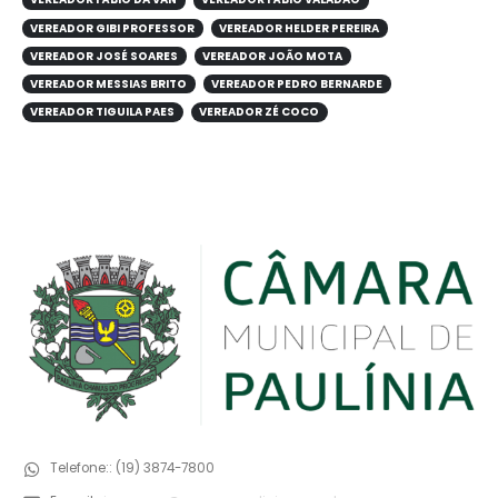
VEREADOR GIBI PROFESSOR
VEREADOR HELDER PEREIRA
VEREADOR JOSÉ SOARES
VEREADOR JOÃO MOTA
VEREADOR MESSIAS BRITO
VEREADOR PEDRO BERNARDE
VEREADOR TIGUILA PAES
VEREADOR ZÉ COCO
Telefone::
(19) 3874-7800