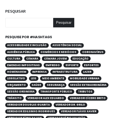
PESQUISAR
Pesquisar
PESQUISE POR #HASHTAGS
ACESSIBILIDADE E INCLUSÃO
ASSISTÊNCIA SOCIAL
AUDIÊNCIA PÚBLICA
COMÉRCIOS E NEGÓCIOS
CORONAVÍRUS
CULTURA
CÂMARA
CÂMARA JOVEM
EDUCAÇÃO
EMENDAS IMPOSITIVAS
EMPREGO
ESPORTE
ESPORTES
HOMENAGEM
IMPRENSA
INFRAESTRUTURA
LAZER
LEGISLATIVO
LEIS
MEIO AMBIENTE
MOBILIDADE URBANA
ORÇAMENTO
SAÚDE
SEGURANÇA
SESSÃO EXTRAORDINÁRIA
SESSÃO ORDINÁRIA
TRANSPORTE PÚBLICO
TRIBUTOS
TRÂNSITO
VEREADOR ALEX EDUARDO
VEREADOR CÍCERO BRITO
VEREADOR DOUGLAS GUARITA
VEREADOR DR. GRILO
VEREADOR EDILSINHO RODRIGUES
VEREADOR FLÁVIO XAVIER
VEREADOR FÁBIO DA VAN
VEREADOR FÁBIO VALADÃO